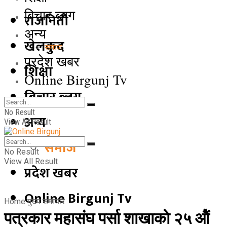
बिचार ब्लग
राजनिती
अन्य
खेलकुद
समाज
प्रदेश खबर
शिक्षा
Online Birgunj Tv
बिचार ब्लग
No Result
अन्य
View All Result
समाज
No Result
View All Result
प्रदेश खबर
Online Birgunj Tv
Home
मुख्य समाचार
पत्रकार महासंघ पर्सा शाखाकाे २५ ओैं