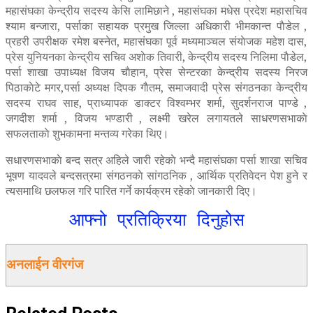
महासंघका केन्द्रीय सदस्य केसि लामिछाने , महासंघका मधेस प्रदेश महासचिव
श्याम बन्जारा, पर्साका सहायक प्रमुख जिल्ला अधिकारी भीमकान्त पाैडेल ,
प्रहरी उपरीक्षक रमेश बस्नेत, महासंघका पूर्व मध्यमाञ्चल संयाेजक महेश दास,
प्रेस युनियनका केन्द्रीय सचिव अशाेक तिवारी, केन्द्रीय सदस्य निलिमा पाैडेल,
पर्सा शाखा उपाध्यक्ष विजय चाैहान, प्रेस सेन्टरका केन्द्रीय सदस्य निरज
पिठाकाेटे मगर,पर्सा अध्यक्ष दिपक गाैतम, समाजवादी प्रेस संगठनका केन्द्रीय
सदस्य राघव साह, प्राध्यापक डाक्टर विश्वम्भर शर्मा, सुदर्शनराज पाण्डे ,
जगदीश शर्मा , विजय भण्डारी , लक्ष्मी खरेल लगायतले साधरणसभाकाे
सफलताकाे शुभकामना मन्तव्य गरेका थिए।
सधारणसभाकाे बन्द सत्र अहिले जारी रहेकाे भन्दै महासंघका पर्सा शाखा सचिव
भूषण यादवले बन्दसत्रमा संगठनकाे सांगठनिक , आर्थिक प्रतिवेदन पेश हुने र
त्यसमाथि छलफल गरि पारित गर्ने कार्यक्रम रहेकाे जानकारी दिए।
आफ्नो प्रतिक्रिया दिनुहोस
अनलाईन वीरगंज