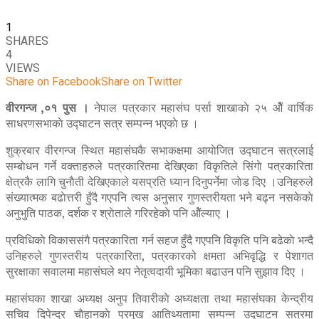
1
SHARES
4
VIEWS
Share on Facebook
Share on Twitter
वीरगन्ज ,०१ पुस ।
नेपाल पत्रकार महासंघ पर्सा शाखाकाे २५ ओैं वार्षिक
साधरणसभाकाे उद्घाटन सत्र सम्पन्न भएकाे छ ।
शुक्रबार वीरगन्ज स्थित महासंघकै सभाकक्षमा आयाेजित उद्घाटन सत्रलाई
सम्बाेधन गर्ने वक्ताहरुले पत्रकारितमा देखिएका विकृतिले सिंगाे पत्रकारिता
क्षेत्रकै लागि चुनाैती देखिएकाले यसप्रति ध्यान दिनुपर्नेमा जाेड दिए ।उनिहरुले
संख्यात्मक बढाेत्तरी हुँदै गएपनि त्यस अनुसार गुणस्तरीयता भने बढ्न नसकेकाे
अनुभुति पाठक, दर्शक र श्राेताले गरिरहेकाे पनि ओैंल्याए ।
प्रविधिकाे विकाससंगै पत्रकारिता गर्न सहज हुँदै गएपनि विकृति पनि बढेकाे भन्दै
उनिहरुले गुणस्तरीय पत्रकारिता, पत्रकारको क्षमता अभिवृद्धि र पेशागत
सुरक्षाका सवालमा महासंघले थप नेतृत्वदायी भूमिका बढाउन पनि सुझाव दिए ।
महासंघका शाखा अध्यक्ष अनुप तिवारीकाे अध्यक्षता तथा महासंघका केन्द्रीय
सचिव दिपेन्द्र चाैहानकाे प्रमुख आतिथ्यतामा सम्पन्न उद्घाटन सत्रमा