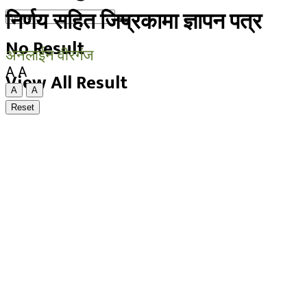
निर्णय सहित जिप्रकामा ज्ञापन पत्र
No Result
अनलाईन वीरगंज
A
A
View All Result
A
A
Reset