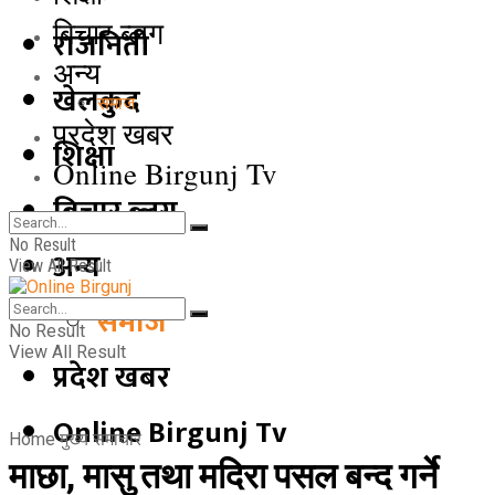
बिचार ब्लग
राजनिती
अन्य
खेलकुद
समाज
प्रदेश खबर
शिक्षा
Online Birgunj Tv
बिचार ब्लग
No Result
अन्य
View All Result
समाज
No Result
View All Result
प्रदेश खबर
Online Birgunj Tv
Home
मुख्य समाचार
माछा, मासु तथा मदिरा पसल बन्द गर्ने