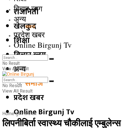
बिचार ब्लग
राजनिती
अन्य
खेलकुद
समाज
प्रदेश खबर
शिक्षा
Online Birgunj Tv
बिचार ब्लग
No Result
अन्य
View All Result
समाज
No Result
View All Result
प्रदेश खबर
Online Birgunj Tv
Home
मुख्य समाचार
लिपनीबिर्ता स्वास्थ्य चौकीलाई एम्बुलेन्स