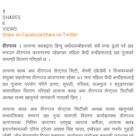
1
SHARES
6
VIEWS
Share on Facebook
Share on Twitter
वीरगञ्ज ।
लायन्स क्लबद्वारा हिन्दु धर्मावलम्बीहरुको सबै भन्दा ठूलो पर्व छठ
मनाउन वीरगञ्ज कारागारमा रहेकाका महिला कैदी बन्दीहरूलाई छठ पुजाको
सामग्री वितरण गरिएको छ ।
लायन्स क्लब अफ वीरगञ्ज सेन्ट्रल सिटी, सेस्मी एकेडेमी र विजयपथको
संयुक्त सहयोगमा वीरगञ्ज कारागारमा रहेका ७२ जना महिला कैदी बन्दीहरूलाई
छठ पुजामा प्रयोग गरिने डगरा, सुपली, नरिवल, फलफुल र श्रृङ्गारका
सामग्रीहरु वितरण गरिएको लायन्स क्लब अफ वीरगञ्ज सेन्ट्रल सिटीकी
अध्यक्ष सल्मा खातुनले जानकारी गराएकी छिन् ।
लायन्स क्लब अफ वीरगञ्ज सेन्ट्रल सिटीकी अध्यक्ष सल्मा खातुनको
सभापतित्वमा सम्पन्न छठ पुजा सामग्री वितरण कार्यक्रममा वीरगञ्ज
कारागारका निमित्त कारागार प्रमुख नवराज बर्ताैला, लायन्स क्लब
इन्टरनेशनलकी एरिया ट्रेजर आशमा सिंह यादव, एम्बेस्डर अफ गभर्नर गुड्डी
जोशी, जोन चेयरपर्सन विजय कुशवाहा, कार्यक्रम संयोजक क्लबकी उपाध्यक्ष एवं