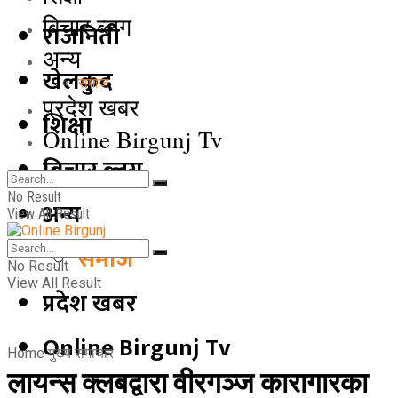
बिचार ब्लग
राजनिती
अन्य
खेलकुद
समाज
प्रदेश खबर
शिक्षा
Online Birgunj Tv
बिचार ब्लग
No Result
अन्य
View All Result
समाज
No Result
View All Result
प्रदेश खबर
Online Birgunj Tv
Home
मुख्य समाचार
लायन्स क्लबद्वारा वीरगञ्ज कारागारका