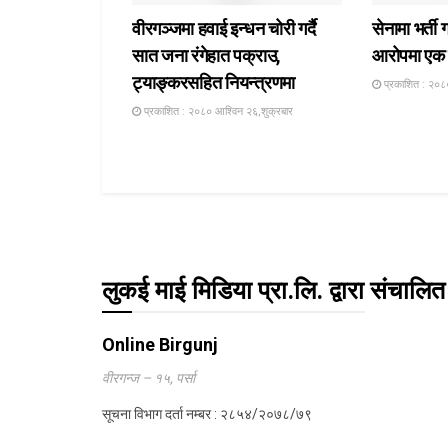
वीरगञ्जमा हवाई इन्धन चोरी गर्दै
सेनामा भर्ती 
सात जना रंगेहात पक्राउ,
आरोपमा एक 
ट्याङ्करसहित नियन्त्रणमा
प्रकाशित : २०८
प्रकाशित : २०८० आश्विन २६,शुक्रबार
लुकई माई मिडिया प्रा.लि. द्वारा संचालित
Online Birgunj
वीरगन्ज – १५, पर्सा
सूचना विभाग दर्ता नम्बर : २८५४/२०७८/७९