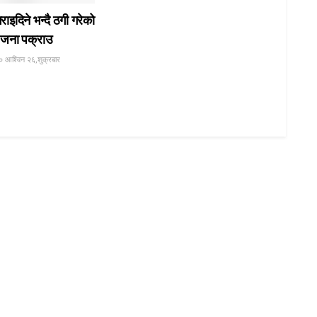
गराइदिने भन्दै ठगी गरेको
जना पक्राउ
० आश्विन २६,शुक्रबार