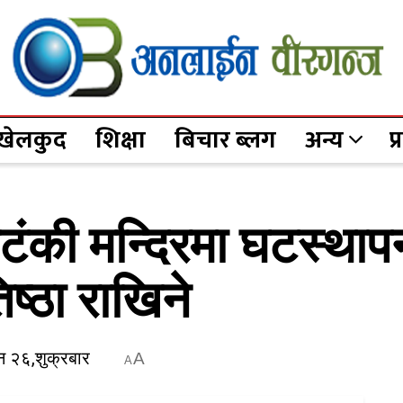
खेलकुद
शिक्षा
बिचार ब्लग
अन्य
प
ंकी मन्दिरमा घटस्थापना
िष्ठा राखिने
न २६,शुक्रबार
A
A