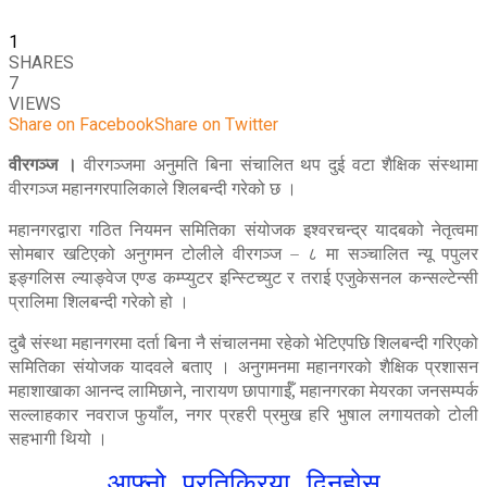
1
SHARES
7
VIEWS
Share on Facebook
Share on Twitter
वीरगञ्ज ।
वीरगञ्जमा अनुमति बिना संचालित थप दुई वटा शैक्षिक संस्थामा
वीरगञ्ज महानगरपालिकाले शिलबन्दी गरेको छ ।
महानगरद्वारा गठित नियमन समितिका संयोजक इश्वरचन्द्र यादबको नेतृत्वमा
सोमबार खटिएको अनुगमन टोलीले वीरगञ्ज – ८ मा सञ्चालित न्यू पपुलर
इङ्गलिस ल्याङ्वेज एण्ड कम्प्युटर इन्स्टिच्युट र तराई एजुकेसनल कन्सल्टेन्सी
प्रालिमा शिलबन्दी गरेको हो ।
दुबै संस्था महानगरमा दर्ता बिना नै संचालनमा रहेको भेटिएपछि शिलबन्दी गरिएको
समितिका संयोजक यादवले बताए । अनुगमनमा महानगरको शैक्षिक प्रशासन
महाशाखाका आनन्द लामिछाने, नारायण छापागाईँ, महानगरका मेयरका जनसम्पर्क
सल्लाहकार नवराज फुयाँल, नगर प्रहरी प्रमुख हरि भुषाल लगायतको टोली
सहभागी थियो ।
आफ्नो प्रतिक्रिया दिनुहोस