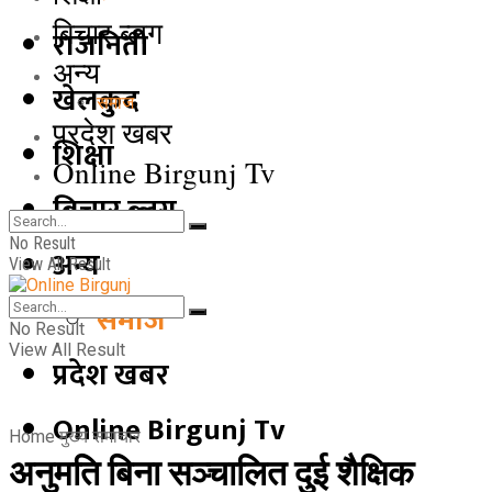
बिचार ब्लग
राजनिती
अन्य
खेलकुद
समाज
प्रदेश खबर
शिक्षा
Online Birgunj Tv
बिचार ब्लग
No Result
अन्य
View All Result
समाज
No Result
View All Result
प्रदेश खबर
Online Birgunj Tv
Home
मुख्य समाचार
अनुमति बिना सञ्चालित दुई शैक्षिक