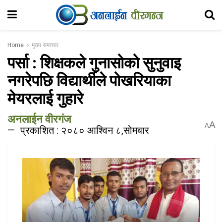
Home
मुख्य समाचार
पर्सा : शिक्षकले गुनासोको सुनुवाइ
नगरेपछि विद्यार्थीले पोखरियाका
मेयरलाई गुहारे
अनलाईन वीरगंज
A
A
प्रकाशित : २०८० आश्विन ८,सोमबार