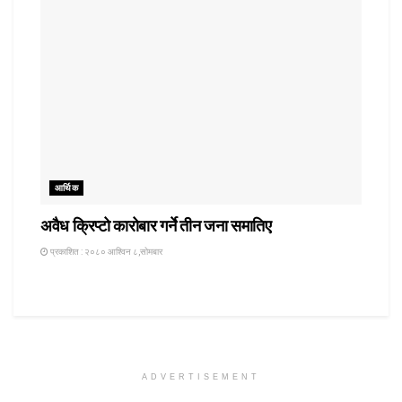
आर्थिक
अवैध क्रिप्टो कारोबार गर्ने तीन जना समातिए
प्रकाशित : २०८० आश्विन ८,सोमबार
ADVERTISEMENT