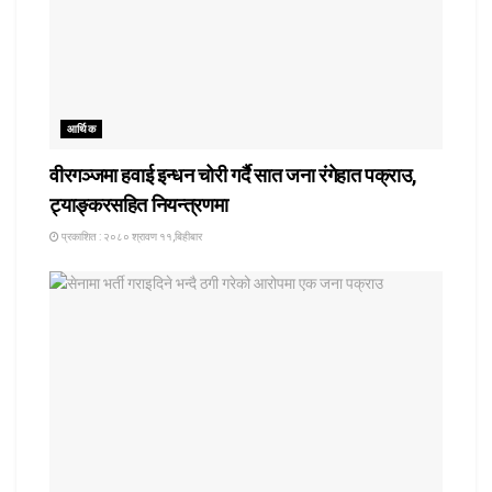
आर्थिक
वीरगञ्जमा हवाई इन्धन चोरी गर्दै सात जना रंगेहात पक्राउ,
ट्याङ्करसहित नियन्त्रणमा
प्रकाशित : २०८० श्रावण ११,बिहीबार