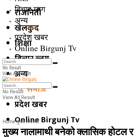
बिचार ब्लग
राजनिती
अन्य
खेलकुद
समाज
प्रदेश खबर
शिक्षा
Online Birgunj Tv
बिचार ब्लग
No Result
अन्य
View All Result
समाज
No Result
View All Result
प्रदेश खबर
Online Birgunj Tv
Home
मुख्य समाचार
मुख्य नालामाथी बनेको क्लासिक होटल र