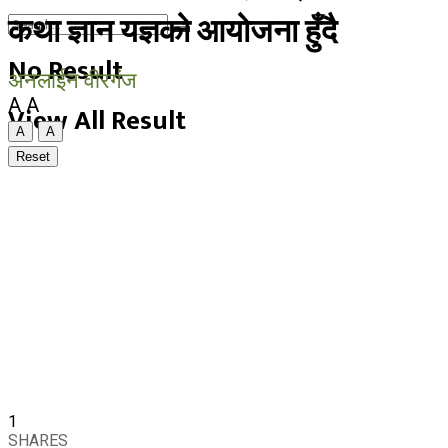
कथा ज्ञान यज्ञको आयोजना हुँदै
No Result
अनलाईन वीरगंज
A
A
View All Result
A
A
Reset
1
SHARES