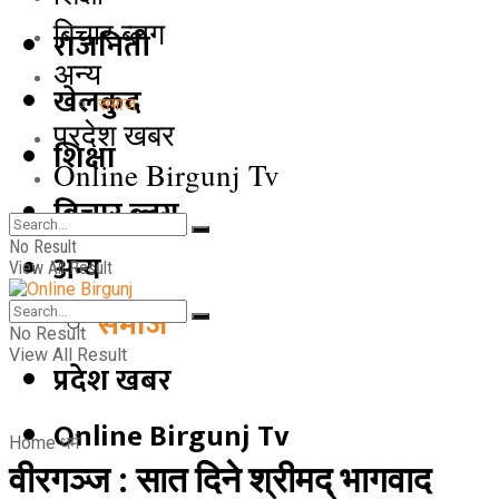
बिचार ब्लग
राजनिती
अन्य
खेलकुद
समाज
प्रदेश खबर
शिक्षा
Online Birgunj Tv
बिचार ब्लग
No Result
अन्य
View All Result
समाज
No Result
View All Result
प्रदेश खबर
Online Birgunj Tv
Home
धर्म
वीरगञ्ज : सात दिने श्रीमद् भागवाद