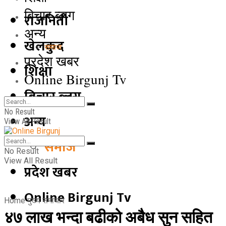
बिचार ब्लग
राजनिती
अन्य
खेलकुद
समाज
प्रदेश खबर
शिक्षा
Online Birgunj Tv
बिचार ब्लग
No Result
अन्य
View All Result
समाज
No Result
View All Result
प्रदेश खबर
Online Birgunj Tv
Home
मुख्य समाचार
४७ लाख भन्दा बढीको अबैध सुन सहित