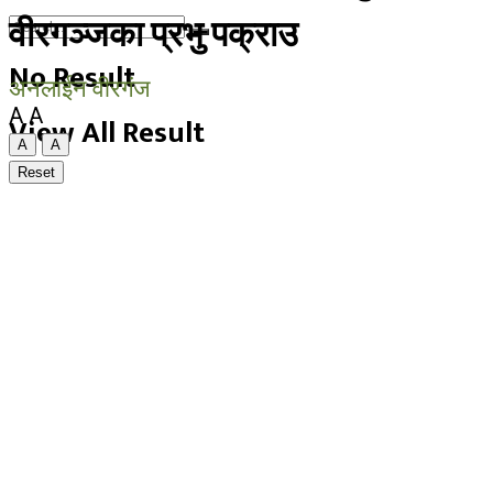
वीरगञ्जका प्रभु पक्राउ
No Result
अनलाईन वीरगंज
A
A
View All Result
A
A
Reset