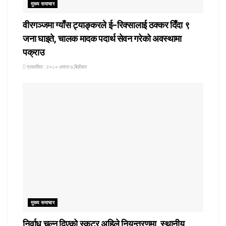
मुख्य समाचार
वीरगञ्जमा ग्याँस ट्याङ्करले ई–रिक्सालाई ठक्कर दिँदा ९
जना घाइते, चालक मादक पदार्थ सेवन गरेको अवस्थामा
पक्राउ
प्रकाशित : २०८० असार ७,बिहीबार
मुख्य समाचार
निर्वाध चल्न दिएको स्कुटर अहिले नियन्त्रणमा, स्थानीय