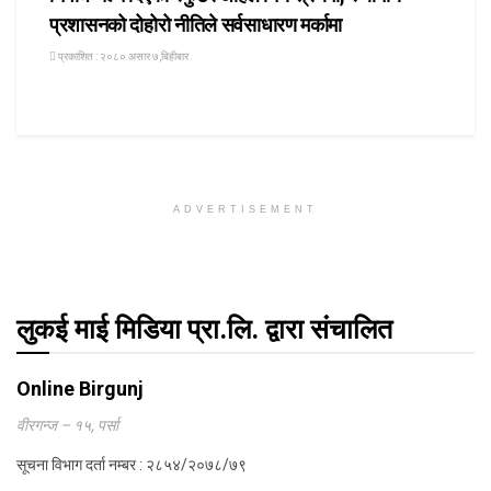
प्रशासनको दोहोरो नीतिले सर्वसाधारण मर्कामा
प्रकाशित : २०८० असार ७,बिहीबार
ADVERTISEMENT
लुकई माई मिडिया प्रा.लि. द्वारा संचालित
Online Birgunj
वीरगन्ज – १५, पर्सा
सूचना विभाग दर्ता नम्बर : २८५४/२०७८/७९