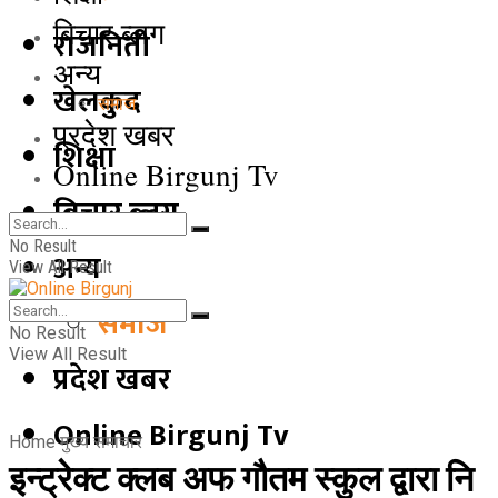
बिचार ब्लग
राजनिती
अन्य
खेलकुद
समाज
प्रदेश खबर
शिक्षा
Online Birgunj Tv
बिचार ब्लग
No Result
अन्य
View All Result
समाज
No Result
View All Result
प्रदेश खबर
Online Birgunj Tv
Home
मुख्य समाचार
इन्ट्रेक्ट क्लब अफ गौतम स्कुल द्वारा नि