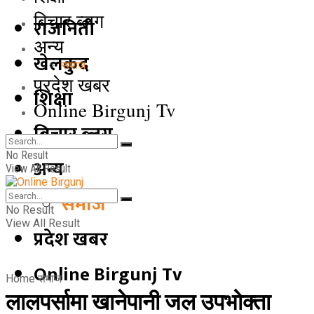
बिचार ब्लग
राजनिती
अन्य
खेलकुद
समाज
प्रदेश खबर
शिक्षा
Online Birgunj Tv
बिचार ब्लग
No Result
अन्य
View All Result
समाज
No Result
View All Result
प्रदेश खबर
Online Birgunj Tv
Home
समाज
लालपर्सामा खानेपानी जल उपभोक्ता