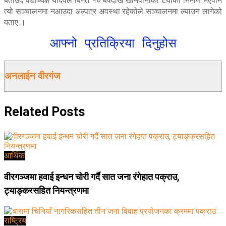
बताउदै वडाध्यक्ष यादवले बिगत १० बर्षदेखि खानेपानीको टयाँकी निर्माण भएपनि
त्यो सञ्चालनमा नआउदा अल्पत्र अवस्था रहेकोले सञ्चालनमा ल्याउन लागेको
बताए ।
आफ्नो प्रतिक्रिया दिनुहोस
अनलाईन वीरगंज
Related
Posts
आर्थिक
वीरगञ्जमा हवाई इन्धन चोरी गर्दै सात जना रंगेहात पक्राउ,
ट्याङ्करसहित नियन्त्रणमा
राष्ट्रिय