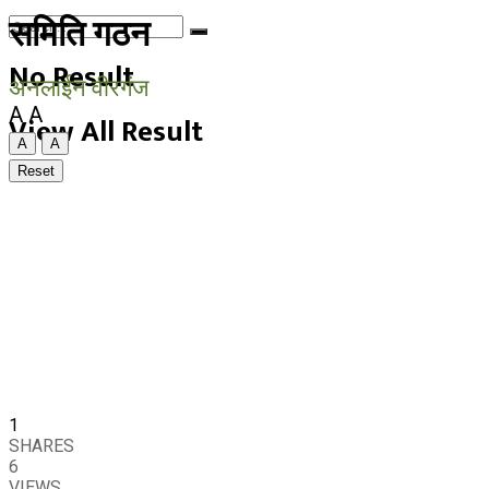
समिति गठन
No Result
अनलाईन वीरगंज
A
A
View All Result
A
A
Reset
1
SHARES
6
VIEWS