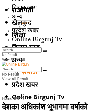
बिचार ब्लग
राजनिती
अन्य
खेलकुद
समाज
प्रदेश खबर
शिक्षा
Online Birgunj Tv
बिचार ब्लग
No Result
अन्य
View All Result
समाज
No Result
View All Result
प्रदेश खबर
Online Birgunj Tv
Home
समाचार
देशका अधिकांश भूभागमा वर्षाको