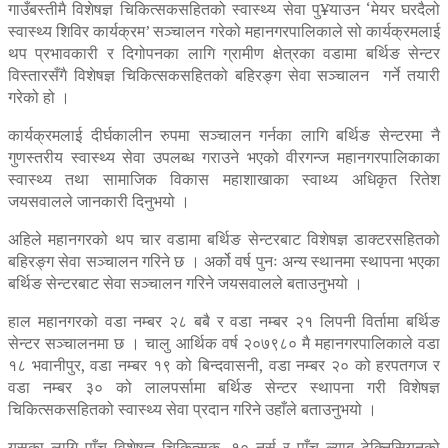
गाउँबस्तीमै विशेषज्ञ चिकित्सकसहितको स्वास्थ्य सेवा पु¥याउन ‘मेयर घरदैलो
स्वास्थ्य शिविर कार्यक्रम’ सञ्चालन गरेको महानगरपालिकाले सो कार्यक्रमलाई
थप प्रभावकारी र दिगोपनका लागि ग्रामीण क्षेत्रका वडामा बर्थिङ सेन्टर
विस्तारसँगै विशेषज्ञ चिकित्सकसहितको बहिरङ्ग सेवा सञ्चालन गर्ने तयारी
गरेको हो ।
कार्यक्रमलाई दीर्घकालीन रुपमा सञ्चालन गर्नका लागि बर्थिङ सेन्टरमा नै
गुणस्तरीय स्वास्थ्य सेवा उपलब्ध गराउने भएको वीरगन्ज महानगरपालिकाका
स्वास्थ्य तथा सामाजिक विकास महाशाखाका स्वाथ्य अधिकृत रितेश
जयसवालले जानकारी दिनुभयो ।
अहिले महानगरको थप चार वडामा बर्थिङ सेन्टरबाट विशेषज्ञ डाक्टरसहितको
बहिरङ्ग सेवा सञ्चालन गरिने छ । अर्को वर्ष पुनः अन्य स्थानमा स्थापना भएका
बर्थिङ सेन्टरबाट सेवा सञ्चालन गरिने जयसवालले बताउनुभयो ।
हाल महानगरको वडा नम्बर २८ बबै र वडा नम्बर २१ लिपनी विर्तामा बर्थिङ
सेन्टर सञ्चालनमा छ । चालु आर्थिक वर्ष २०७९८० मै महानगरपालिकाले वडा
१८ भवानीपुर, वडा नम्बर १९ को बिन्दवासनी, वडा नम्बर २० को हरपतगज र
वडा नम्बर ३० को लालपर्सामा बर्थिङ सेन्टर स्थापना गरी विशेषज्ञ
चिकित्सकसहितको स्वास्थ्य सेवा प्रदान गरिने उहाँले बताउनुभयो ।
यसका लागि पाँच विशेषज्ञ चिकित्सक, १० नर्स र पाँच ल्याब टेक्निसियनको