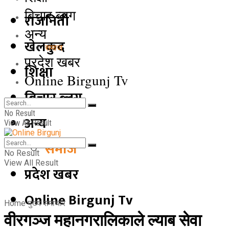
बिचार ब्लग
राजनिती
अन्य
खेलकुद
समाज
प्रदेश खबर
शिक्षा
Online Birgunj Tv
बिचार ब्लग
No Result
अन्य
View All Result
समाज
No Result
View All Result
प्रदेश खबर
Online Birgunj Tv
Home
मुख्य समाचार
वीरगञ्ज महानगरालिकाले ल्याब सेवा