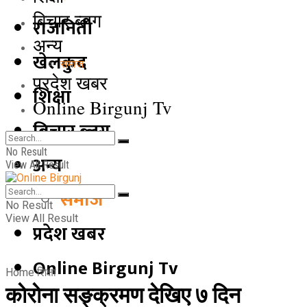
बिचार ब्लग
राजनिती
अन्य
खेलकुद
समाज
प्रदेश खबर
शिक्षा
Online Birgunj Tv
बिचार ब्लग
No Result
अन्य
View All Result
समाज
No Result
View All Result
प्रदेश खबर
Online Birgunj Tv
Home
शिक्षा
काेराेना सङ्क्रमण देखिए ७ दिन