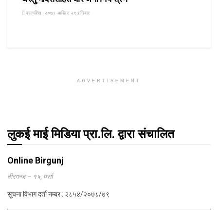
प्रकाशित : २०७९ आश्विन २९,शनिबार
ADVERTISEMENT
लुकई माई मिडिया प्रा.लि. द्वारा संचालित
Online Birgunj
वीरगन्ज – १५, पर्सा
सूचना विभाग दर्ता नम्बर : २८५४/२०७८/७९