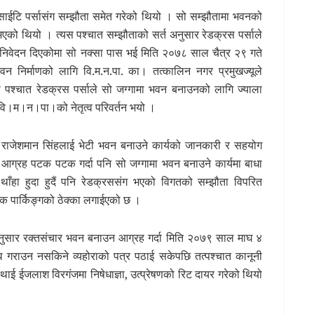
ाईटि पर्सासंग सम्झौता समेत गरेको थियो । सो सम्झौतामा भवनको
 भएको थियो । त्यस पश्चात सम्झौताको सर्त अनुसार रेडक्रस पर्साले
 निवेदन दिएकोमा सो नक्सा पास भई मिति २०७८ साल चैत्र २९ गते
निर्माणको लागि वि.म.न.पा. का। तत्कालिन नगर प्रमुखज्यूले
श्चात रेडक्रस पर्साले सो जग्गामा भवन बनाउनको लागि ज्याला
ात वि।म।न।पा।को नेतृत्व परिवर्तन भयो ।
ख राजेशमान सिंहलाई भेटी भवन बनाउने कार्यको जानकारी र सहयोग
ो आग्रह पटक पटक गर्दा पनि सो जग्गामा भवन बनाउने कार्यमा बाधा
थाँहा हुदा हुदैं पनि रेडक्रससंग भएको विगतको सम्झौता विपरित
िक पार्किङ्गको ठेक्का लगाईएको छ ।
अनुसार रक्तसंचार भवन बनाउन आग्रह गर्दा मिति २०७९ साल माघ ४
 गराउन नसकिने व्यहोराको पत्र पठाई सकेपछि तत्पश्चात कानूनी
ई ईजलाश विरगंजमा निषेधाज्ञा, उत्प्रेषणको रिट दायर गरेको थियो