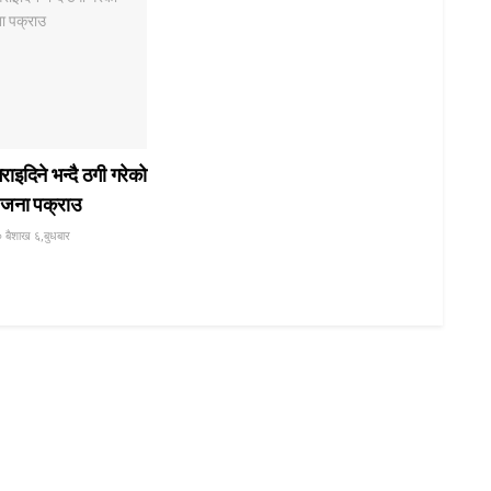
गराइदिने भन्दै ठगी गरेको
जना पक्राउ
 बैशाख ६,बुधबार