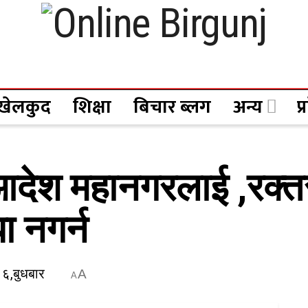
खेलकुद
शिक्षा
बिचार ब्लग
अन्य
प
ेश महानगरलाई ,रक्तसञ
ा नगर्न
६,बुधबार
A
A