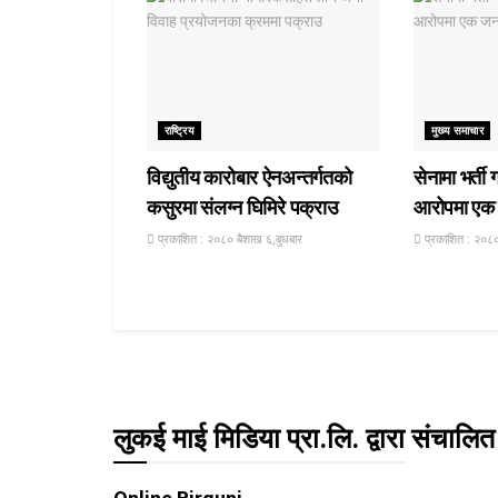
राष्ट्रिय
मुख्य समाचार
विद्युतीय कारोबार ऐनअन्तर्गतको
सेनामा भर्ती 
कसुरमा संलग्न घिमिरे पक्राउ
आरोपमा एक 
प्रकाशित : २०८० बैशाख ६,बुधबार
प्रकाशित : २०८०
लुकई माई मिडिया प्रा.लि. द्वारा संचालित