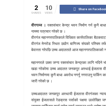
2
10
Share on Faceboo
SHARES
VIEWS
वीरगञ्ज ।
रक्तसंचार केन्द्र भवन निर्माण गर्न कुनै
नाममा पत्रचार गरेको छ ।
वीरगंज महानगरपालिकाले विधिवत कार्यपालिका बैठकवाट त
वीरगंज मेनरोड स्थित उद्योग बाणिज्य संघको पश्चिम तर
बेवास्ता गरेपछि उच्च अदालतले आज महानगरपालिकाको न
महानगरले उक्त जग्गा रक्तसंचार केन्द्रका लागि नदिने भन
खडा गरेकोमा उच्च अदालत जनकपुर अस्थाई ईजलास वीरग
भवन निर्माणमा कुनै बाधा अवरोध नगर्नु नगराउनु पार्किग
जारी गरेको छ ।
उच्चअदालत जनकपुर अस्थायी ईजलास वीरगंजका न्यायधिश
संयुक्त ईजलासले रेडक्रस पर्साको पक्षमा उल्लेखित जग्
जग्गामा पार्किङ्ग कार्य समेत नगर्नु नगराउनु भन्ने आदेश ज