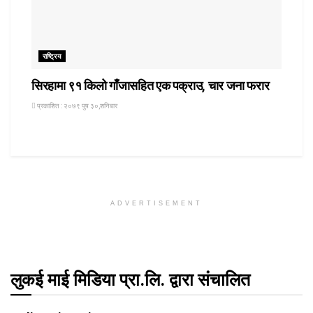
राष्ट्रिय
सिरहामा ९१ किलो गाँजासहित एक पक्राउ, चार जना फरार
प्रकाशित : २०७९ पुष ३०,शनिबार
ADVERTISEMENT
लुकई माई मिडिया प्रा.लि. द्वारा संचालित