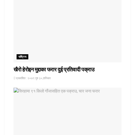
राष्ट्रिय
खैरो हेरोइन मुद्दाका फरार दुई प्रतिवादी पक्राउ
प्रकाशित : २०७९ पुष ३०,शनिबार