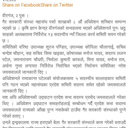
Share on Facebook
Share on Twitter
वीरगंज, २ पुस ।
गैर सरकारी संस्था महासंघ पर्सा शाखाको ८ औं अधिवेशन शनिबार सम्पन्न
भएको छ । कृषि ज्ञान केन्द्र वीरगंजको सभाहलमा भएको अधिवेशनले पुनः छठु
साहको अध्यक्षतामा निर्विरोध १३ सदस्यीय न्याँ जिल्ला कार्य समिती चयन गरेको
छ ।
समितिको वरिष्ठ उपाध्यक्ष सुरज पण्डित, उपाध्यक्ष कोपिला चौलागाई, सचिव
चन्देश चौहान, सह सचिव सिमा खड्का, कोषाध्यक्ष मनोज यादव, सदस्य ललन
पटेल, जयनारायण चौधरी, निर्माला कुमारी काफले, मिना यादव, मनोज राम,
अर्चना गुप्ता लगायत निर्विरोध निर्वाचित भएको निर्वाचन समितिका नरेश
जयसवालले जानकारी दिए ।
अधिवेशनले रामाकान्त पटेलको संयोजकत्वमा ५ सदस्यीय सल्लाहकार समिती
पनि गठन भएको महासंघका प्रदेश समिती सदस्य समेत रहेको जयसवालले
जानकारी दिए ।
यश अघि अधिवेशनको उद्घाटन प्रदेश सभा सदस्य प्रमोद जयसवालले गरेका
थिए । अधिवेशन उद्घाटन समाहरोहलाई सम्बोधन गर्दै प्रदेश सभा सदस्य
जयसवालले राज्यको आँखा पुग्न नसकेको ठाउँमा गैर सरकारी संस्थाको पुग्ने
गरेको वताए ।
उनले द्वन्द्वकालमा राज्य हराएको बेला गैर सरकारी संस्थाले काम गरेको वताउदै