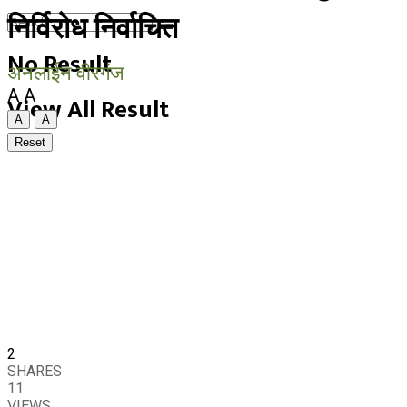
निर्विरोध निर्वाचित
No Result
अनलाईन वीरगंज
A
A
View All Result
A
A
Reset
2
SHARES
11
VIEWS