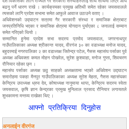
देश विकासको लागि राज्यले गैर सरकारी संस्थाहरुलाई साथ साथमा लिएर अघि
बढनु पर्ने धारण राखे । कार्यक्रमका प्रमुख अतिथी समेत रहेका जयसवालले
त्यसको लागि प्रदेश सभामा समेत आफुले आवाज उठाउने वताए ।
अधिवेशनको उद्घाटन सत्रमा गैर सरकारी संस्था र समाजिक क्षेत्रबाट
जनप्रतिनिधि भएका र समाजिक क्षेत्रमा योगदान पुर्याएका ८ जनालाई सम्मान
समेत गरिएको थियो ।
सम्मानित हुनेमा प्रदेश सभा सदस्य प्रमोद जयसवाल, जगरनाथपुर
गाउँपालिकाका अध्यक्ष श्रीकान्त यादव, वीरगंज ३० का वडाध्यक्ष मनोज यादव,
बहुदरमाई नगरपालिका २ का वडाध्यक्ष जितेन्द्र पटेल, गैसस महासंघ पर्साका पुर्व
अध्यक्ष अधिवक्ता कमल मोहन पोखरेल, सुरेश कुशवाहा, मनोज गुप्ता, शिवचरण
रौनियार रहेका छ्न ।
महासंघ पर्साका अध्यक्ष छठु साहको अध्यक्षतामा भएको अधिवेशन उद्घाटन
समारोहमा पकहा मैनपुर गाउँपालिकाका अध्यक्ष सुरेश मेहता, गैसस महासंघका
केन्द्रिय उपाध्यक्ष ध्रुव देव, कोषाध्यक्ष नानुमाया थापा, केन्द्रिय सदस्य स्वेता
जयसवाल, कृषि ज्ञान केन्द्रका प्रमुख मुनिलाल प्रसाद रौनियार लगायतले
शुभकामना मन्तव्य राखेका थिए ।
आफ्नो प्रतिक्रिया दिनुहोस
अनलाईन वीरगंज