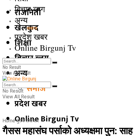
बिचार ब्लग
राजनिती
अन्य
खेलकुद
समाज
प्रदेश खबर
शिक्षा
Online Birgunj Tv
बिचार ब्लग
No Result
अन्य
View All Result
समाज
No Result
View All Result
प्रदेश खबर
Online Birgunj Tv
Home
मुख्य समाचार
गैसस महासंघ पर्साको अध्यक्षमा पुन: साह