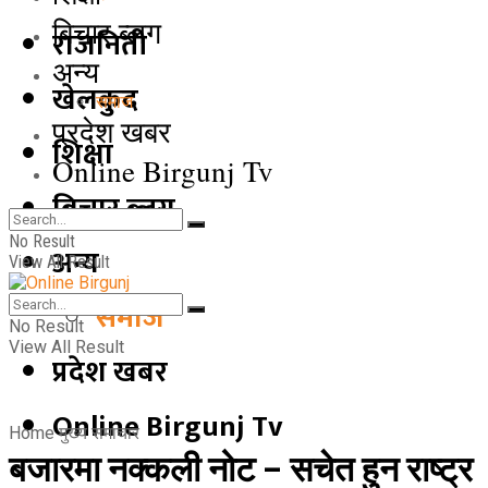
बिचार ब्लग
राजनिती
अन्य
खेलकुद
समाज
प्रदेश खबर
शिक्षा
Online Birgunj Tv
बिचार ब्लग
No Result
अन्य
View All Result
समाज
No Result
View All Result
प्रदेश खबर
Online Birgunj Tv
Home
मुख्य समाचार
बजारमा नक्कली नोट – सचेत हुन राष्ट्र