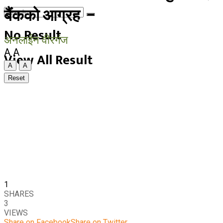
बैंकको आग्रह
No Result
अनलाईन वीरगंज
A
A
View All Result
A
A
Reset
1
SHARES
3
VIEWS
Share on Facebook
Share on Twitter