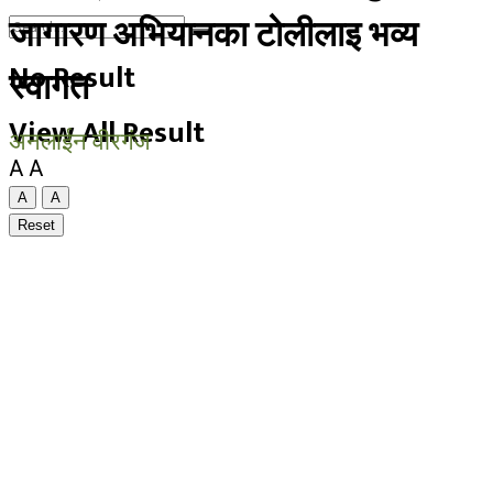
जागारण अभियानका टोलीलाइ भव्य
No Result
स्वागत
View All Result
अनलाईन वीरगंज
A
A
A
A
Reset