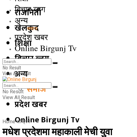
बिचार ब्लग
राजनिती
अन्य
खेलकुद
समाज
प्रदेश खबर
शिक्षा
Online Birgunj Tv
बिचार ब्लग
No Result
अन्य
View All Result
समाज
No Result
View All Result
प्रदेश खबर
Online Birgunj Tv
Home
राष्ट्रिय
मधेश प्रदेशमा महाकाली मेची युवा