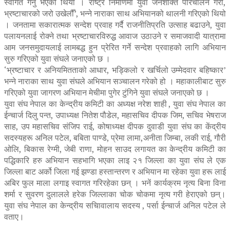
स्वागत गर्नु भएको थियो । राष्ट्र निर्माणमा युवा जनशक्ति परिचालन गरौँ,
भ्रष्टाचारको जरो उखेलौँ’, भन्ने नाराका साथ अभियानको थालनी गरिएको थियो
। जनतामा सकारात्मक सन्देश प्रवाह गर्दै राजनीतिप्रति उत्साह बढाउने, युवा
पलायनलाई रोक्ने तथा भ्रष्टाचारविरुद्ध आवाज उठाउने र समाजवादी यात्रामा
आम जनसमुदायलाई लामबद्ध हुन प्रेरित गर्ने सन्देश प्रवाहको लागि अभियान
सुरु गरिएको युवा संघले जनाएको छ ।
‘भ्रष्टाचार र अनियमितताको आधार, भड्किलो र खर्चिलो उम्मेदवार बहिष्कार’
भन्ने नाराका साथ युवा संघले अभियान सञ्चालन गरेको हो । महाकालीबाट सुरु
गरिएको युवा जागरण अभियान मेचीमा पुगेर टुंगिने युवा संघले जनाएको छ ।
युवा संघ नेपाल का केन्द्रीय कमिटी का अध्यक्ष नरेश शाही , युवा संघ नेपाल का
ईन्चार्ज दिलु पन्त, उपाध्यक्ष नितेश पौडेल, महासचिव दीपक जिम, सचिव भेषराज
साह, उप महासचिव संजिप राई, कोषाध्यक्ष दीपक दुवाडी युवा संघ का केंद्रीय
सदस्यहरू अनिल पटेल, बबिता पाण्डे, प्रेमा लामा,अनीता जिम्बा, लकी राई, गौरी
ओलि, बिकास रेग्मी, जेबी राणा, मोहन साउद लगायत का केन्द्रीय कमिटी का
पद्धिकारि हरु अभियान सहभागि भएका लाइ २१ जिल्ला का युवा संघ ले एक
जिल्ला बाट अर्को जिला गई झण्डा हस्तान्तरण र अभियान मा रहेका युवा हरू लाई
अबिर फुल माला लगाइ स्वागत गरिरहेका छन् । भनें कार्यक्रम नृत्य बिना विना
शर्मा र सुवरण दुलालले हरेक जिल्लाका चोक चोकमा नृत्य गरी हेराएको छन्।
युवा संघ नेपाल का केन्द्रीय सचिावालाय सदस्य , पर्सा ईन्चार्ज अनिल पटेल ले
वताए।