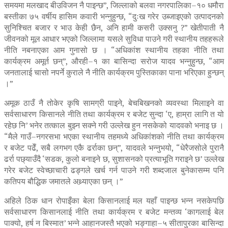
समयमा मलखाद बीउविजन नै पाइन्छ”, जिल्लाको बलवा नगरपालिका–१० धमौरा
बस्तीका ७५ वर्षीय हासिम कवारी भन्नुहुन्छ, “दुःख गरेर उब्जाइएको उत्पादनको
सुनिश्चित बजार र भाउ केही छैन, अनि हामी कसरी उक्सनु ?” खेतीपाती नै
जीवनको मूल आधार भएको जिल्लामा यसले सुविधा पाउने गरी स्थानीय तहहरूले
नीति नबनाएका आम गुनासो छ । “अधिकांश स्थानीय तहका नीति तथा
कार्यक्रम अमूर्त छन्”, औरही–१ का बासिन्दा सरोज यादव भन्नुहुन्छ, “आम
जनतालाई चासो नपर्ने कुराले नै नीति कार्यक्रम पुस्तिकाका पाना भरिएका हुन्छन्
।”
अमूक ठाउँ नै तोकेर कृषि सामग्री पाइने, बेचबिखनको व्यवस्था मिलाइने वा
सर्वसाधारण किसानले नीति तथा कार्यक्रम र बजेट सुन्दा ‘ए, हाम्रा लागि त यो
रहेछ नि’ भनेर तत्काल बुझ्न सक्ने गरी उल्लेख हुन नसकेको यादवको भनाइ छ ।
“मैले गाउँ–नगरसभा भएका स्थानीय तहमध्ये अधिकांशको नीति तथा कार्यक्रम
र बजेट पढेँ, सबै लगभग एकै ढर्राका छन्”, यादवले भन्नुभयो, “धेरैजसोले पुरानै
ढर्रा पछ्याउँदै ‘सडक, कुलो बनाइने छ, सुशासनको प्रत्याभूति गराइने छ’ उल्लेख
गरेर बजेट स्वेच्छाचारी ढङ्गले खर्च गर्न पाउने गरी शब्दजाल बुनेकासम्म पनि
कतिपय बौद्धिक जमातले अथ्र्याएका छन् ।”
अहिले ठिक धान रोपाइँका बेला किसानलाई मल यहाँ पाइन्छ भन्न नसकेपछि
सर्वसाधारण किसानलाई नीति तथा कार्यक्रम र बजेट मन्तव्य ‘कागलाई बेल
पाक्यो, हर्ष न बिस्मात’ भन्ने आहानजस्तै भएको भङ्गाहा–५ सीतापुरका बासिन्दा