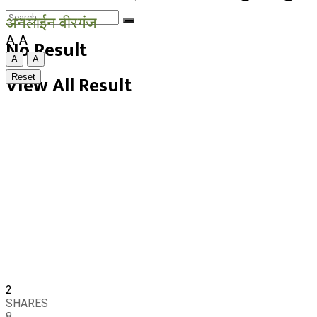
अनलाईन वीरगंज
A
A
No Result
A
A
View All Result
Reset
2
SHARES
8