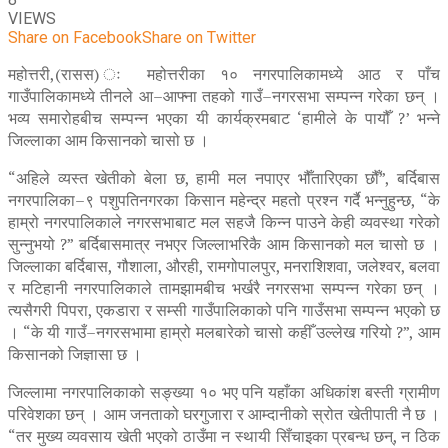
VIEWS
Share on Facebook
Share on Twitter
महोत्तरी,(रासस) ः महोत्तरीका १० नगरपालिकामध्ये आठ र पाँच
गाउँपालिकामध्ये तीनले आ–आफ्ना तहको गाउँ–नगरसभा सम्पन्न गरेका छन् ।
भव्य समारोहबीच सम्पन्न भएका यी कार्यक्रमबाट ‘हामीले के पायौँ ?’ भन्ने
जिल्लाका आम किसानको चासो छ ।
“अहिले व्यस्त खेतीको बेला छ, हामी मल नपाएर भौँतारिएका छौँ”, बर्दिबास
नगरपालिका–९ पशुपतिनगरका किसान महेन्द्र महतो प्रश्न गर्दै भन्नुहुन्छ, “के
हाम्रो नगरपालिकाले नगरसभाबाट मल सहजै किन्न पाउने केही व्यवस्था गरेको
सुन्नुभयो ?” बर्दिबासमात्र नभएर जिल्लाभरिकै आम किसानको मल चासो छ ।
जिल्लाका बर्दिबास, गौशाला, औरही, रामगोपालपुर, मनराशिशवा, जलेश्वर, बलवा
र मटिहानी नगरपालिकाले तामझामबीच भर्खरै नगरसभा सम्पन्न गरेका छन् ।
त्यसैगरी पिपरा, एकडारा र सम्सी गाउँपालिकाको पनि गाउँसभा सम्पन्न भएको छ
। “के यी गाउँ–नगरसभामा हाम्रो मलबारेको चासो कहीँ उल्लेख गरियो ?”, आम
किसानको जिज्ञासा छ ।
जिल्लामा नगरपालिकाको सङ्ख्या १० भए पनि यहाँका अधिकांश बस्ती ग्रामीण
परिवेशका छन् । आम जनताको घरगुजारा र आम्दानीको स्रोत खेतीपाती नै छ ।
“तर मुख्य व्यवसाय खेती भएको ठाउँमा न स्थायी सिँचाइका प्रबन्ध छन्, न ठिक