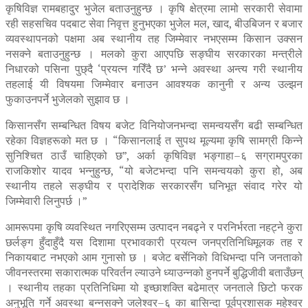
कृषिविज्ञ रामबहादुर भुजेल बताउनुहुन्छ । कृषि क्षेत्रमा लामो सरकारी सेवामा
रही सहसचिव पदबाट सेवा निवृत्त हुनुभएका भुजेल मल, खाद, बीउबिजन र बजार
व्यवस्थापनको पक्षमा अब स्थानीय तह जिम्मेवार नभएसम्म किसान उक्सन
नसक्ने बताउनुहुन्छ । मलको कुरा आएपछि सङ्घीय सरकारका मन्त्रीले
निधारको पसिना पुछ्दै ‘प्रयत्न गरिँदै छ’ भन्ने अवस्था अन्त्य गरी स्थानीय
तहलाई यी विषयमा जिम्मेवार बनाउन आवश्यक कानुनी र अन्य उल्झन
फुकाउनपर्ने भुजेलको सुझाव छ ।
किसानसँग सम्बन्धित विषय बजेट विनियोजनभन्दा समन्वयसँग बढी सम्बन्धित
रहेका विज्ञहरूको मत छ । “किसानलाई त सुपथ मूल्यमा कृषि सामग्री किन्ने
सुनिश्चित ठाउँ चाहिएको छ”, अर्का कृषिविज्ञ भङ्गाहा–६ सग्रामपुरका
राजकिशोर यादव भन्नुहुन्छ, “यो बजेटभन्दा पनि समन्वयको कुरा हो, अब
स्थानीय तहले सङ्घीय र प्रादेशिक सरकारसँग घनिभूत संवाद गरेर यो
जिम्मेवारी लिनुपर्छ ।”
आमरूपमा कृषि व्यवस्थित नगरिएसम्म उत्पादन नबढ्ने र परनिर्भरता नहट्ने कुरा
छर्लङ्ग हुँदाहुँदै यस दिशामा प्रभावकारी प्रयत्न जनप्रतिनिधिमूलक तह र
निकायबाट नभएको आम गुनासो छ । बजेट बर्सेनिको विधिभन्दा पनि जनताको
जीवनस्तरमा सकारात्मक परिवर्तन ल्याउने ध्याउन्नको हुनपर्ने बुद्धिजीवी बताउँछन्
। स्थानीय तहका प्रतिनिधिमा यो इच्छाशक्ति बढेमात्र जनताले छिटो फरक
अनुभूति गर्ने अवस्था बन्नसक्ने जलेश्वर–६ का बासिन्दा पूर्वप्रशासक महेश्वर