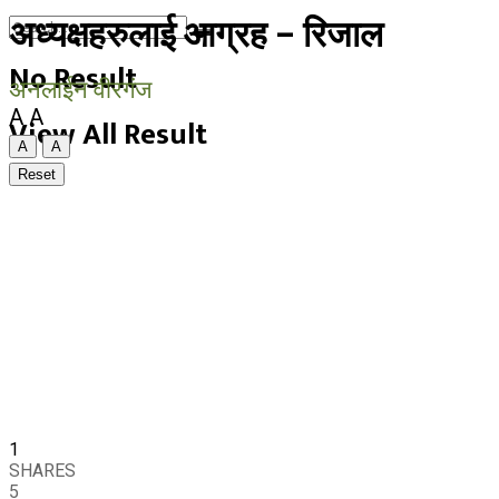
अध्यक्षहरुलाई आग्रह – रिजाल
No Result
अनलाईन वीरगंज
A
A
View All Result
A
A
Reset
1
SHARES
5