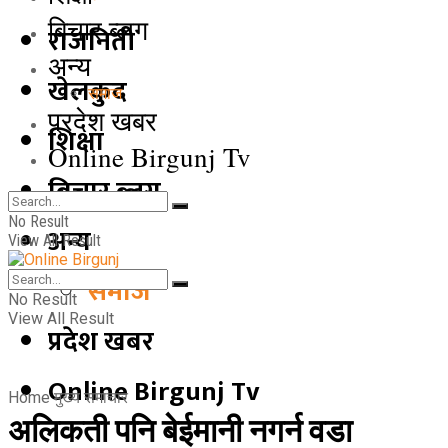
बिचार ब्लग
राजनिती
अन्य
खेलकुद
समाज
प्रदेश खबर
शिक्षा
Online Birgunj Tv
बिचार ब्लग
No Result
अन्य
View All Result
समाज
No Result
View All Result
प्रदेश खबर
Online Birgunj Tv
Home
मुख्य समाचार
अलिकती पनि बेईमानी नगर्न वडा