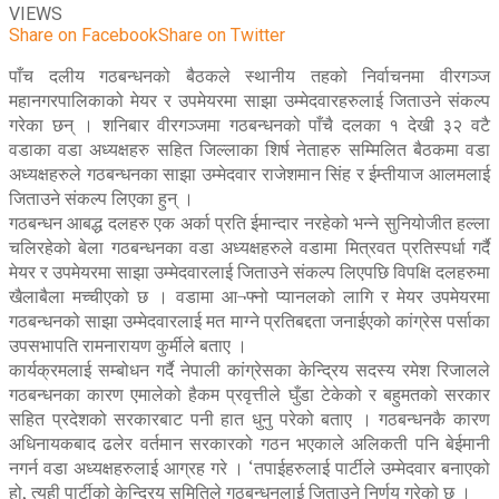
VIEWS
Share on Facebook
Share on Twitter
पाँच दलीय गठबन्धनको बैठकले स्थानीय तहको निर्वाचनमा वीरगञ्ज
महानगरपालिकाको मेयर र उपमेयरमा साझा उम्मेदवारहरुलाई जिताउने संकल्प
गरेका छन् । शनिबार वीरगञ्जमा गठबन्धनको पाँचै दलका १ देखी ३२ वटै
वडाका वडा अध्यक्षहरु सहित जिल्लाका शिर्ष नेताहरु सम्मिलित बैठकमा वडा
अध्यक्षहरुले गठबन्धनका साझा उम्मेदवार राजेशमान सिंह र ईम्तीयाज आलमलाई
जिताउने संकल्प लिएका हुन् ।
गठबन्धन आबद्ध दलहरु एक अर्का प्रति ईमान्दार नरहेको भन्ने सुनियोजीत हल्ला
चलिरहेको बेला गठबन्धनका वडा अध्यक्षहरुले वडामा मित्रवत प्रतिस्पर्धा गर्दै
मेयर र उपमेयरमा साझा उम्मेदवारलाई जिताउने संकल्प लिएपछि विपक्षि दलहरुमा
खैलाबैला मच्चीएको छ । वडामा आ¬फ्नो प्यानलको लागि र मेयर उपमेयरमा
गठबन्धनको साझा उम्मेदवारलाई मत माग्ने प्रतिबद्दता जनाईएको कांग्रेस पर्साका
उपसभापति रामनारायण कुर्मीले बताए ।
कार्यक्रमलाई सम्बोधन गर्दै नेपाली कांग्रेसका केन्द्रिय सदस्य रमेश रिजालले
गठबन्धनका कारण एमालेको हैकम प्रवृत्तीले घुँडा टेकेको र बहुमतको सरकार
सहित प्रदेशको सरकारबाट पनी हात धुनु परेको बताए । गठबन्धनकै कारण
अधिनायकबाद ढलेर वर्तमान सरकारको गठन भएकाले अलिकती पनि बेईमानी
नगर्न वडा अध्यक्षहरुलाई आग्रह गरे । ‘तपाईहरुलाई पार्टीले उम्मेदवार बनाएको
हो, त्यही पार्टीको केन्द्रिय समितिले गठबन्धनलाई जिताउने निर्णय गरेको छ ।