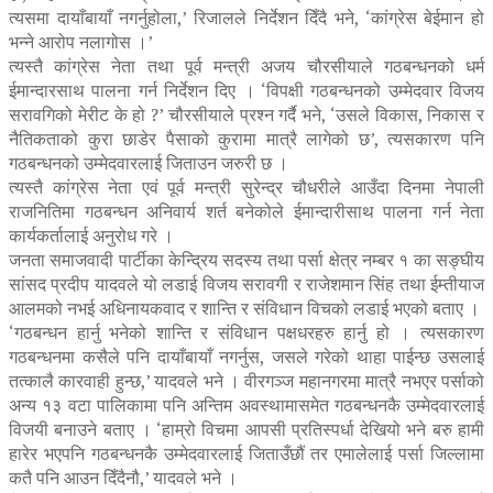
त्यसमा दायाँबायाँ नगर्नुहोला,’ रिजालले निर्देशन दिँदै भने, ‘कांग्रेस बेईमान हो
भन्ने आरोप नलागोस ।’
त्यस्तै कांग्रेस नेता तथा पूर्व मन्त्री अजय चौरसीयाले गठबन्धनको धर्म
ईमान्दारसाथ पालना गर्न निर्देशन दिए । ‘विपक्षी गठबन्धनको उम्मेदवार विजय
सरावगिको मेरीट के हो ?’ चौरसीयाले प्रश्न गर्दै भने, ‘उसले विकास, निकास र
नैतिकताको कुरा छाडेर पैसाको कुरामा मात्रै लागेको छ’, त्यसकारण पनि
गठबन्धनको उम्मेदवारलाई जिताउन जरुरी छ ।
त्यस्तै कांग्रेस नेता एवं पूर्व मन्त्री सुरेन्द्र चौधरीले आउँदा दिनमा नेपाली
राजनितिमा गठबन्धन अनिवार्य शर्त बनेकोले ईमान्दारीसाथ पालना गर्न नेता
कार्यकर्तालाई अनुरोध गरे ।
जनता समाजवादी पार्टीका केन्द्रिय सदस्य तथा पर्सा क्षेत्र नम्बर १ का सङ्घीय
सांसद प्रदीप यादवले यो लडाई विजय सरावगी र राजेशमान सिंह तथा ईम्तीयाज
आलमको नभई अधिनायकवाद र शान्ति र संविधान विचको लडाई भएको बताए ।
‘गठबन्धन हार्नु भनेको शान्ति र संविधान पक्षधरहरु हार्नु हो । त्यसकारण
गठबन्धनमा कसैले पनि दायाँबायाँ नगर्नुस, जसले गरेको थाहा पाईन्छ उसलाई
तत्कालै कारवाही हुन्छ,’ यादवले भने । वीरगञ्ज महानगरमा मात्रै नभएर पर्साको
अन्य १३ वटा पालिकामा पनि अन्तिम अवस्थामासमेत गठबन्धनकै उम्मेदवारलाई
विजयी बनाउने बताए । ‘हाम्रो विचमा आपसी प्रतिस्पर्धा देखियो भने बरु हामी
हारेर भएपनि गठबन्धनकै उम्मेदवारलाई जिताउँछौं तर एमालेलाई पर्सा जिल्लामा
कतै पनि आउन दिँदैनौ,’ यादवले भने ।