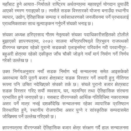
यहाँबाट हुने आयात–निर्यातले राष्ट्रिय अर्थतन्त्रमा महत्वपूर्ण योगदान पुर्‍याउँदै
आएको स्मरण गराइएको छ। त्यसैले सडक विस्तारको योजना बनाउँदा स्थानीय
व्यापार, उद्योग, ऐतिहासिक सम्पदा र सर्वसाधारणको जनजीवनमा पर्ने प्रभावलाई
प्राथमिकताका साथ मूल्याङ्कन गर्नुपर्ने संंघको भनाइ छ।
संघका अध्यक्ष हरिप्रसाद गौतम नेतृत्वको संघका पदाधिकारीसहितको टोलीले
बुझाएको ज्ञापनपत्रमा, २०७२ सालमा मन्त्रिपरिषद्ले त्रिभुवन राजपथको
वीरगन्ज खण्डमा रहेको पुरानो सडकको एलाइनमेन्ट परिवर्तन गरी परवानीपुर–
बहुअरी क्षेत्रमा रहेको एकीकृत जाँच चौकी जोड्ने नयाँ मार्ग निर्माण गर्ने निर्णय
गरेको उल्लेख छ ।
उक्त निर्णयअनुसार नयाँ सडक निर्माण भई सन्चलनमा समेत आइसकेको
अवस्थामा फेरि पुरानै बजार क्षेत्रबाट सडक विस्तार गर्ने तयारी हुनु नीतिगत
रूपमा पनि उचित नदेखिएको संघको तर्क छ। संघले पुरानो बजार क्षेत्रबाट
सडक विस्तार गरिए सयौं व्यवसाय, घर, मठमन्दिर तथा ऐतिहासिक संरचना
प्रभावित हुने जनाएको छ। यसबाट वीरगन्जको आर्थिक गतिविधिमा नकारात्मक
असर पर्ने मात्र नभई दशकौंदेखि सन्चालनमा रहेका व्यापारिक प्रतिष्ठान
विस्थापित हुने, स्थानीय रोजगारीमा असर पुग्ने र सांस्कृतिक सम्पदासमेत
जोखिममा पर्ने उल्लेख गरिएको छ।
ज्ञापनपत्रमा वीरगन्जको ऐतिहासिक बजार क्षेत्र संरक्षण गर्दै हाल सन्चालनमा