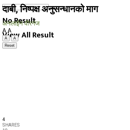
दाबी, निष्पक्ष अनुसन्धानको माग
No Result
अनलाईन वीरगंज
A
A
View All Result
A
A
Reset
4
SHARES