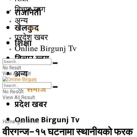
बिचार ब्लग
राजनिती
अन्य
खेलकुद
समाज
प्रदेश खबर
शिक्षा
Online Birgunj Tv
बिचार ब्लग
No Result
अन्य
View All Result
समाज
No Result
View All Result
प्रदेश खबर
Online Birgunj Tv
Home
मुख्य समाचार
वीरगन्ज–१५ घटनामा स्थानीयको फरक