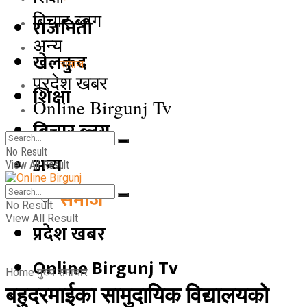
बिचार ब्लग
राजनिती
अन्य
खेलकुद
समाज
प्रदेश खबर
शिक्षा
Online Birgunj Tv
बिचार ब्लग
No Result
अन्य
View All Result
समाज
No Result
View All Result
प्रदेश खबर
Online Birgunj Tv
Home
मुख्य समाचार
बहुदरमाईका सामुदायिक विद्यालयको