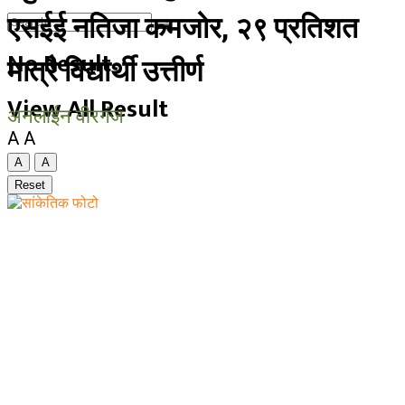
एसईई नतिजा कमजोर, २९ प्रतिशत
No Result
मात्रै विद्यार्थी उत्तीर्ण
View All Result
अनलाईन वीरगंज
A
A
A
A
Reset