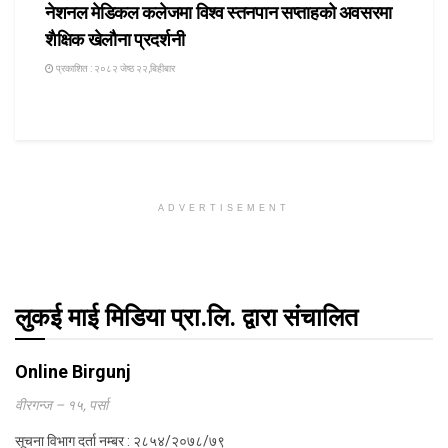
नेशनल मेडिकल कलेजमा विश्व स्तनपान सप्ताहको अवसरमा
शैक्षिक खेलौना प्रदर्शनी
प्रकाशित : २०८२ जेष्ठ २२,बिहीबार
ADVERTISEMENT
लुकई माई मिडिया प्रा.लि. द्वारा संचालित
Online Birgunj
वीरगन्ज – १५, पर्सा
सूचना विभाग दर्ता नम्बर : २८५४/२०७८/७९