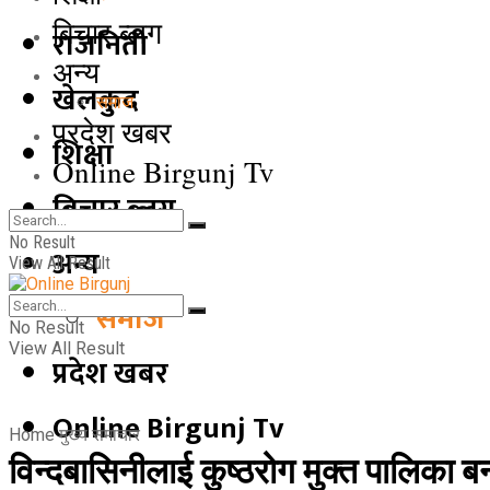
बिचार ब्लग
राजनिती
अन्य
खेलकुद
समाज
प्रदेश खबर
शिक्षा
Online Birgunj Tv
बिचार ब्लग
No Result
अन्य
View All Result
समाज
No Result
View All Result
प्रदेश खबर
Online Birgunj Tv
Home
मुख्य समाचार
विन्दबासिनीलाई कुष्ठरोग मुक्त पालिक