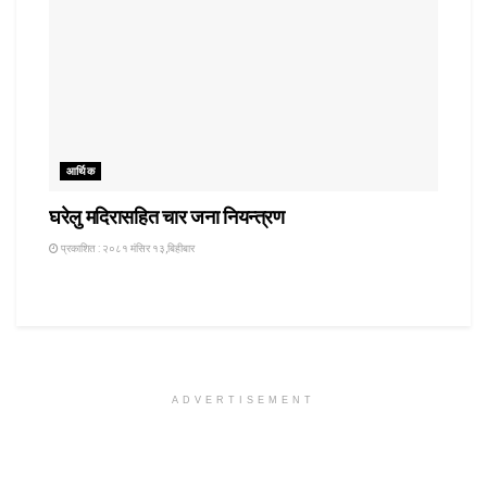
आर्थिक
घरेलु मदिरासहित चार जना नियन्त्रण
प्रकाशित : २०८१ मंसिर १३,बिहीबार
ADVERTISEMENT