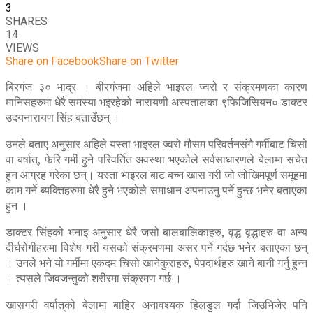
3
SHARES
14
VIEWS
Share on Facebook
Share on Twitter
बिरगंज ३० भाद्र । बीरगंजमा अहिले भाइरल ज्वरो र संक्रमणका कारण
मानिसहरुमा धेरै समस्या भइरहेको नारायणी अस्पतालका ९फिजिसियन० डाक्टर
उदयनारायण सिंह बताउँछन् ।
उनले बताए अनुसार अहिले यस्ता भाइरल ज्वरो मौसम परिवर्तनसंगै गर्मीबाट चिसो
वा बर्षात्, फेरि गर्मी हुने परिवर्तित अवस्था भएकोले सर्वसाधारणले बेलामा सचेत
हुन आग्रह गरेका छन्। यस्ता भाइरल बाट बच्न खास गरी जो जोखिमपूर्ण समूहमा
काम गर्ने ब्यक्तिहरुमा धेरै हुने भएकोले समाधान अपनाउनु पर्ने हुन्छ भनेर बताएका
हुन ।
डाक्टर सिंहको भनाइ अनुसार धेरै जसो बालबालिकाहरु, वृद्ध वृद्धाहरु वा अन्य
दीर्घरोगीहरुमा विशेष गरी यसको संक्रमणमा असर पर्ने गर्दछ भनेर बताएका छन्
। उनले भने यो गर्मीमा एकदम चिसो खानेकुराहरु, पेपदार्थहरु खाने बानी गर्नु हुन्न
। त्यसले जिवजन्तुको शरीरमा संक्रमण गर्छ ।
खासगरी वर्षात्‌को बेलामा बाहिर अनावश्यक हिलडुल गर्दा जिउभिजेर पनि