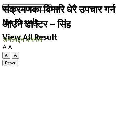
संक्रमणका बिमारि धेरै उपचार गर्न
No Result
आउने डाक्टर – सिंह
View All Result
अनलाईन वीरगंज
A
A
A
A
Reset