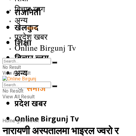
बिचार ब्लग
राजनिती
अन्य
खेलकुद
समाज
प्रदेश खबर
शिक्षा
Online Birgunj Tv
बिचार ब्लग
No Result
अन्य
View All Result
समाज
No Result
View All Result
प्रदेश खबर
Online Birgunj Tv
Home
मुख्य समाचार
नारायणी अस्पतालमा भाइरल ज्वरो र