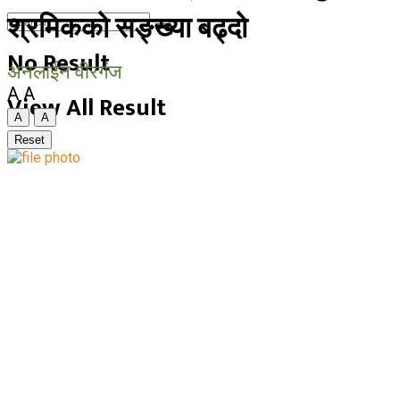
श्रमिकको सङ्ख्या बढ्दो
No Result
अनलाईन वीरगंज
A
A
View All Result
A
A
Reset