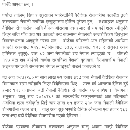
पाउँदै आएका छन् ।
पर्याप्त तालिम, सिप र सुरक्षाको ग्यारेन्टीबिनै वैदेशिक रोजगारीमा पठाउँदा ठुलो
सङ्ख्यामा नेपाली श्रमिक मृत्युकुण्डमा होमिन पुगेका हुन् । तथ्याङ्क अनुसार
वैदेशिक रोजगारीका लागि दैनिक औसतमा एक हजार नौ सय बढी श्रम स्वीकृति
लिएर जाँदा पाँच वटा शव काठको बन्द बाकसमा नेपालको अन्तर्राष्ट्रिय त्रिभुवन
विमानस्थलमा आइपुग्ने गरेका छन् । बोर्डका पछिल्लो आठ महिनाको अवधिमा
साउदी अरबबाट ५१४, मलेसियाबाट ३३३, कतारबाट १२३ र संयुक्त अरब
इमिरेट्स ९युएई० बाट ८२ जना नेपालीको शव नेपाल ल्याइएको छ । यीमध्ये
१९७ वटा शव बोर्डको खर्चमा सम्बन्धित देशको दूतावास, गैरआवासीय नेपाली
सङ्घलगायतको समन्वयमा नेपाल ल्याइएको बोर्डले जनाएको छ ।
गत आव २०७९र८० मा सात लाख ७१ हजार ३२७ जना नेपाली वैदेशिक रोजगार
विभागबाट श्रम स्वीकृति लिएर बिदेसिएका थिए । उक्त वर्ष औसतमा दैनिक दुई
हजार ११३ जनाभन्दा बढी नेपाली वैदेशिक रोजगारीमा गएका थिए । विभागका
अनुसार, चालु आव २०८०र८१ को साउनदेखि फागुनसम्मको आठ महिनाको
अवधिमा श्रम स्वीकृति लिई चार लाख ७१ हजार २१० जना नेपाली वैदेशिक
रोजगारीमा गएका छन् । चालु आव सुरु भएपछि दैनिक औसतमा एक हजार ९६३
जनाभन्दा बढी वैदेशिक रोजगारीमा गएको देखिन्छ ।
बोर्डका प्रवक्ता टीकाराम ढकालका अनुसार चालु आवमा मात्रै वैदेशिक