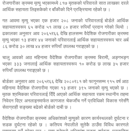
रोजगारीका क्रममा मृत्यु भएकामध्ये ८१७ मृतकको परिवारले सात लाखका दरले
आर्थिक सहायता लिइसकेको र बाँकीको दिने प्रक्रियामा रहेको छ ।
गत आवमा मृत्यु भएका एक हजार २०८ जनाको परिवारलाई बोर्डले आर्थिक
सहायतास्वरूप ६५ करोड ५१ लाख ८० हजार रुपियाँ प्रदान गरेको थियो ।
ढकालका अनुसार आव २०६५र६६ देखि हालसम्म वैदेशिक रोजगारीका क्रममा
मृत्यु भएका १३ हजार ४४ जनाको परिवारलाई आर्थिक सहायतास्वरूप चार अर्ब
८६ करोड ३० लाख ४४ हजार रुपियाँ उपलब्ध गराइएको छ ।
चालु आवको आठ महिनामा वैदेशिक रोजगारीका क्रममा बिरामी, अङ्गभङ्ग
भएका ३३३ जनालाई आर्थिक सहायतास्वरूप १० करोड छ लाख ३५ हजार
रुपियाँ उपलब्ध गराइएको छ ।
बोर्डका अनुसार आव २०६५र६६ देखि २०८०र८१ को फागुनसम्म ९१५ वर्ष आठ
महिनामा वैदेशिक रोजगारीमा गएका १३ हजार ३९५ जनाको मृत्यु भएको छ ।
मृतक श्रमिकका परिवारलाई दिँदै आएको आर्थिक सहायता रकम स्थानीय तहमा
निवेदन दिएर अनलाइनमार्फत कागजात चेकजाँच गर्ने प्रविधिको विकास गरेसँगै
सेवाग्राही सङ्ख्या बढेको बोर्डको दाबी छ ।
वैदेशिक रोजगारीका क्रममा अधिकांशको मुत्युको कारण कार्यस्थलको दुर्घटना र
सडक दुर्घटना रहेको छ । कतिपय नेपालीले सुतेकै ठाउँमा विविध कारणले
मृत्युवरण गर्ने गरेका छन् । मृत्यु हुनेमध्ये अधिकांश सडक दुर्घटना, प्राकृतिक