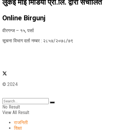
लुकई माई मिडिया प्रा.लि. द्वारा संचालित
Online Birgunj
वीरगन्ज – १५, पर्सा
सूचना विभाग दर्ता नम्बर : २८५४/२०७८/७९
© 2024
No Result
View All Result
राजनिती
शिक्षा