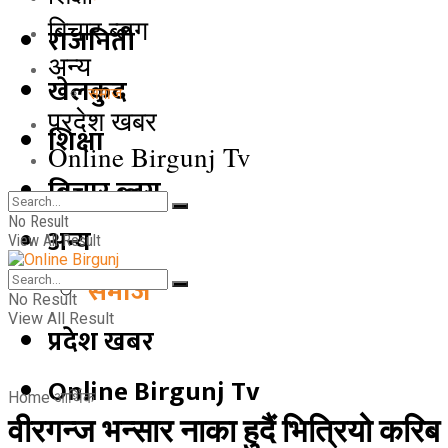
बिचार ब्लग
राजनिती
अन्य
खेलकुद
समाज
प्रदेश खबर
शिक्षा
Online Birgunj Tv
बिचार ब्लग
No Result
अन्य
View All Result
समाज
No Result
View All Result
प्रदेश खबर
Online Birgunj Tv
Home
आर्थिक
वीरगन्ज भन्सार नाका हुदैं भित्रियो करिब 