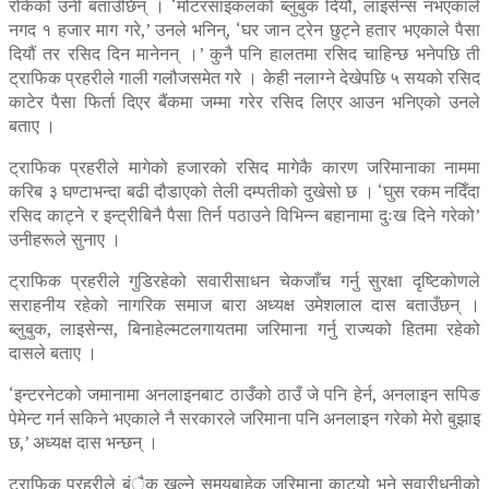
रोकेको उनी बताउँछिन् । ‘मोटरसाइकलको ब्लुबुक दियौं, लाइसेन्स नभएकाले
नगद १ हजार माग गरे,’ उनले भनिन्, ‘घर जान ट्रेन छुट्ने हतार भएकाले पैसा
दियौं तर रसिद दिन मानेनन् ।’ कुनै पनि हालतमा रसिद चाहिन्छ भनेपछि ती
ट्राफिक प्रहरीले गाली गलौजसमेत गरे । केही नलाग्ने देखेपछि ५ सयको रसिद
काटेर पैसा फिर्ता दिएर बैंकमा जम्मा गरेर रसिद लिएर आउन भनिएको उनले
बताए ।
ट्राफिक प्रहरीले मागेको हजारको रसिद मागेकै कारण जरिमानाका नाममा
करिब ३ घण्टाभन्दा बढी दौडाएको तेली दम्पतीको दुखेसो छ । ‘घुस रकम नदिँदा
रसिद काट्ने र इन्ट्रीबिनै पैसा तिर्न पठाउने विभिन्न बहानामा दुःख दिने गरेको’
उनीहरूले सुनाए ।
ट्राफिक प्रहरीले गुडिरहेको सवारीसाधन चेकजाँच गर्नु सुरक्षा दृष्टिकोणले
सराहनीय रहेको नागरिक समाज बारा अध्यक्ष उमेशलाल दास बताउँछन् ।
ब्लुबुक, लाइसेन्स, बिनाहेल्मटलगायतमा जरिमाना गर्नु राज्यको हितमा रहेको
दासले बताए ।
‘इन्टरनेटको जमानामा अनलाइनबाट ठाउँको ठाउँ जे पनि हेर्न, अनलाइन सपिङ
पेमेन्ट गर्न सकिने भएकाले नै सरकारले जरिमाना पनि अनलाइन गरेको मेरो बुझाइ
छ,’ अध्यक्ष दास भन्छन् ।
ट्राफिक प्रहरीले बंैक खुल्ने समयबाहेक जरिमाना काट्यो भने सवारीधनीको