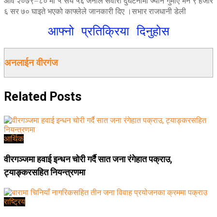
आव २०७९–८० मा ५ सय ५६ जनाले सवारी दुर्घटनामा ज्यान गुमाए भने ९ हजार
६ सर ७० घाइते भएको काफ्लेले जानकारी दिए ।सभार राजधानी डेली
आफ्नो प्रतिक्रिया दिनुहोस
अनलाईन वीरगंज
Related
Posts
आर्थिक
वीरगञ्जमा हवाई इन्धन चोरी गर्दै सात जना रंगेहात पक्राउ,
ट्याङ्करसहित नियन्त्रणमा
राष्ट्रिय