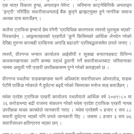
एक मात्र विकल्प हुन्छ, अनलाइन पेमेन्ट । जरिमाना काट्नेबित्तिकै अनलाइन
‘इन्ट्री’ गरिदिँदा सवारीसाधनलाई बैंक कुद्ने झन्झटमुक्त हुने नागरिक समाज
अध्यक्ष दास बताउँछन् ।
कलैया ट्राफिक इन्चार्ज छेम पंगेनी ‘प्राविधिक कारणवस त्यस्तो भुलचुक भएको’
स्विकार्छन् । आफूमातहतको प्रहरीले ‘कुनै किसिमको आर्थिक लेनदेन गरेको
देखिए तुरुन्त कारबही प्रक्रिया अगाडि बढाउने’ प्रतिबद्धतासमेत उनले जनाए ।
त्यस्तै, वीरगन्ज भन्सार कार्यालय आईसीपी र सुक्खा बन्दरगाहबाट विभिन्न
कलकरखानाका लागि कच्चा पदार्थ ढुवानी गर्ने सवारीसाधनबाट जरिमानाका
नाममा असुली गरी प्रहरी उपरीक्षकसम्म पुग्ने गरेको बताइएको छ ।
वीरगन्ज पथलैया सडकखण्डमा चल्ने अधिकांश सवारीसाधन ओभरलोड, सडक
पेटीमै पार्किङ गरेकाले नै दुर्घटना बढ्दै गरेको सिमराका मनोज साह बताउँछन् ।
मधेस प्रदेश ट्राफिक प्रहरी कार्यालय पथलैयाले आर्थिक वर्ष २०७९÷८० मा
२६ करोडभन्दा बढी राजस्व संकलन गरेको मधेस प्रदेश ट्राफिक प्रहरी नायब
उपरीक्षक माधव काफ्लेले जानकारी गराए । मधेस प्रदेशमै ५ हजार ९ सय ८८
सवारी दुर्घटना भएको पनि उनले जानकारी दिए । जसमा ८ हजार ३ सय ७६
सवारीसाधन क्षतिग्रस्त भएका छन् ।