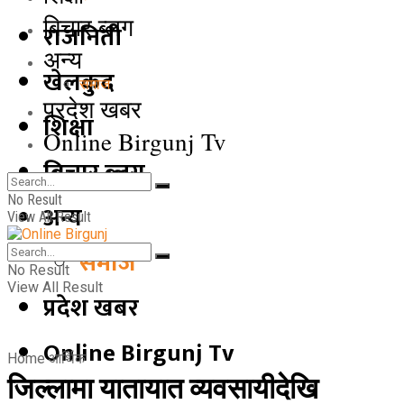
बिचार ब्लग
राजनिती
अन्य
खेलकुद
समाज
प्रदेश खबर
शिक्षा
Online Birgunj Tv
बिचार ब्लग
No Result
अन्य
View All Result
समाज
No Result
View All Result
प्रदेश खबर
Online Birgunj Tv
Home
आर्थिक
जिल्लामा यातायात व्यवसायीदेखि