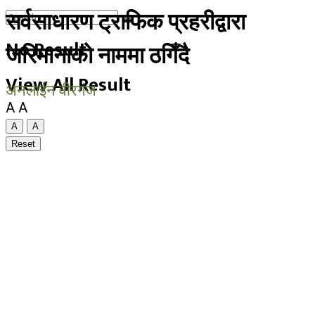
सर्वसाधारण ट्राफिक प्रहरीद्वारा
No Result
जरिमानाको नाममा ठगिँदै
View All Result
अनलाईन वीरगंज
A
A
A
A
Reset