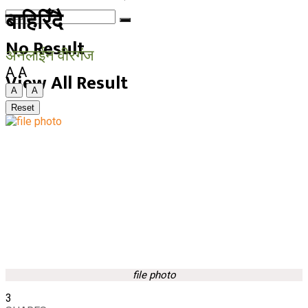
बाहिरिँदै
No Result
अनलाईन वीरगंज
A
A
View All Result
A
A
Reset
file photo
3