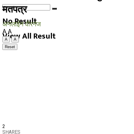
मतपत्र
No Result
अनलाईन वीरगंज
A
A
View All Result
A
A
Reset
2
SHARES