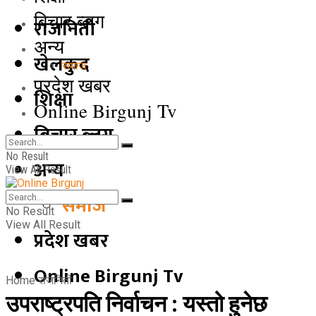
बिचार ब्लग
राजनिती
अन्य
खेलकुद
समाज
प्रदेश खबर
शिक्षा
Online Birgunj Tv
बिचार ब्लग
No Result
अन्य
View All Result
समाज
No Result
View All Result
प्रदेश खबर
Online Birgunj Tv
Home
राजनिती
उपराष्ट्रपति निर्वाचन : यस्तो हुनेछ