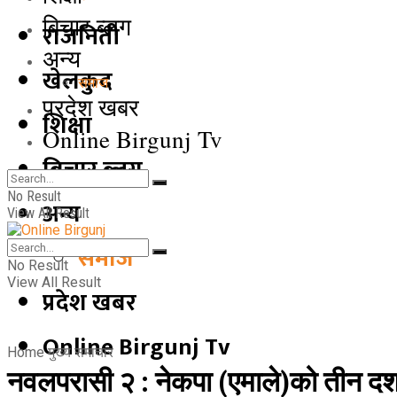
बिचार ब्लग
राजनिती
अन्य
खेलकुद
समाज
प्रदेश खबर
शिक्षा
Online Birgunj Tv
बिचार ब्लग
No Result
अन्य
View All Result
समाज
No Result
View All Result
प्रदेश खबर
Online Birgunj Tv
Home
मुख्य समाचार
नवलपरासी २ : नेकपा (एमाले)को तीन द