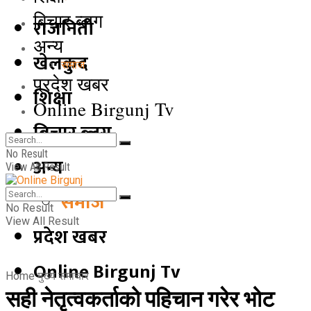
बिचार ब्लग
राजनिती
अन्य
खेलकुद
समाज
प्रदेश खबर
शिक्षा
Online Birgunj Tv
बिचार ब्लग
No Result
अन्य
View All Result
समाज
No Result
View All Result
प्रदेश खबर
Online Birgunj Tv
Home
मुख्य समाचार
सही नेतृत्वकर्ताको पहिचान गरेर भोट