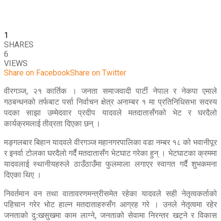
1
SHARES
6
VIEWS
Share on Facebook
Share on Twitter
वीरगञ्ज, २१ कार्तिक । जनता समाजवादी पार्टी नेपाल र नेकपा एमाले
गठबन्धनको तर्फबाट पर्सा निर्वाचन क्षेत्र अनाम्बर १ मा प्रतिनिधिसभा सदस्य
पदका साझा उम्मेदवार प्रदीप यादवले मतदातासँगको भेट र घरदैलो
कार्यक्रमलाई तीव्रता दिएका छन् ।
मङ्गलबार बिहान यादवले वीरगञ्ज महानगरपालिका वडा नम्बर १८ को भवानीपूर
र इनर्वा टोलका घरदैलो गर्दै मतदातासँग भेटघाट गरेका हुन् । भेटघाटका क्रममा
यादवलाई स्थानीयहरुले ठाउँठाउँमा फुलमाला लगाएर स्वागत गर्दै शुभकमना
दिएका थिए ।
निवर्तमान वन तथा वातावरणमन्त्रीसमेत रहेका यादवले सही नेतृत्वकर्ताको
पहिचान गरेर भोट हाल्न मतदाताहरुसँग आग्रह गरे । उनले नेतृत्वमा रहेर
जनताको दु:खसुखमा काम लाग्ने, जनताको सेवामा निरन्तर खट्ने र विकास