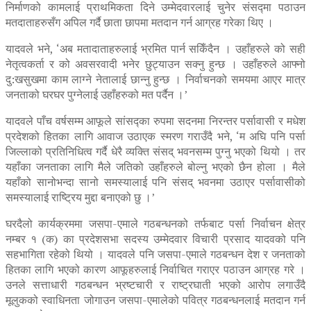
निर्माणको कामलाई प्राथमिकता दिने उम्मेदवारलाई चुनेर संसद्मा पठाउन
मतदाताहरुसँग अपिल गर्दै छाता छापमा मतदान गर्न आग्रह गरेका थिए ।
यादवले भने, ‘अब मतादाताहरुलाई भ्रमित पार्न सकिँदैन । उहाँहरुले को सही
नेतृत्वकर्ता र को अवसरवादी भनेर छुट्याउन सक्नु हुन्छ । उहाँहरुले आफ्नो
दु:खसुखमा काम लाग्ने नेतालाई छान्नु हुन्छ । निर्वाचनको समयमा आएर मात्र
जनताको घरघर पुग्नेलाई उहाँहरुको मत पर्दैन ।’
यादवले पाँच वर्षसम्म आफूले सांसद्का रुपमा सदनमा निरन्तर पर्सावासी र मधेश
प्रदेशको हितका लागि आवाज उठाएक स्मरण गराउँदै भने, ‘म अघि पनि पर्सा
जिल्लाको प्रतिनिधित्व गर्दै धेरै व्यक्ति संसद् भवनसम्म पुग्नु भएको थियो । तर
यहाँका जनताका लागि मैले जतिको उहाँहरुले बोल्नु भएको छैन होला । मैले
यहाँको सानोभन्दा सानो समस्यालाई पनि संसद् भवनमा उठाएर पर्सावासीको
समस्यालाई राष्ट्रिय मुद्दा बनाएको छु ।’
घरदैलो कार्यक्रममा जसपा-एमाले गठबन्धनको तर्फबाट पर्सा निर्वाचन क्षेत्र
नम्बर १ (क) का प्रदेशसभा सदस्य उम्मेदवार विचारी प्रसाद यादवको पनि
सहभागिता रहेको थियो । यादवले पनि जसपा-एमाले गठबन्धन देश र जनताको
हितका लागि भएको कारण आफूहरुलाई निर्वाचित गराएर पठाउन आग्रह गरे ।
उनले सत्ताधारी गठबन्धन भ्रष्टचारी र राष्ट्रघाती भएको आरोप लगाउँदै
मूलुकको स्वाधिनता जोगाउन जसपा-एमालेको पवित्र गठबन्धनलाई मतदान गर्न