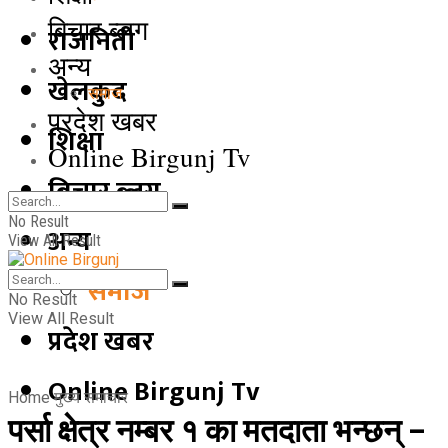
बिचार ब्लग
राजनिती
अन्य
खेलकुद
समाज
प्रदेश खबर
शिक्षा
Online Birgunj Tv
बिचार ब्लग
No Result
अन्य
View All Result
समाज
No Result
View All Result
प्रदेश खबर
Online Birgunj Tv
Home
मुख्य समाचार
पर्सा क्षेत्र नम्बर १ का मतदाता भन्छन् –