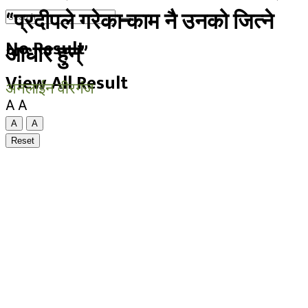
“प्रदीपले गरेका काम नै उनको जित्ने
No Result
आधार हुन्”
View All Result
अनलाईन वीरगंज
A
A
A
A
Reset