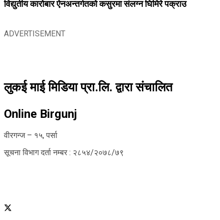
विद्युतीय कारोबार ऐनअन्तर्गतको कसुरमा संलग्न घिमिरे पक्राउ
ADVERTISEMENT
लुकई माई मिडिया प्रा.लि. द्वारा संचालित
Online Birgunj
वीरगन्ज – १५, पर्सा
सूचना विभाग दर्ता नम्बर : २८५४/२०७८/७९