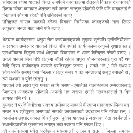
सांसदका रुपमा यादवले विगत ५ बर्षको कार्यकालमा क्षेत्रको विकास र जनताको
हितमा गरेका कामबाट क्षेत्रका सबै जनता सन्तुष्ट रहेकोले फेरि पनि यादवलाई नै
जिताउने सोचमा रहेको पनि उनिहरुले बताए ।
उनिहरुले सांसद यादवले गरेका विकास निर्माणका कामहरुको नारा लिएर
आफुहरु जनता माझ जाने पनि बताए ।
भेटघाट कार्यक्रममा अगुवा नेता कार्यकर्ताहरुको सुझाव सुनेपछि प्रतिनिधीसभा
सदस्यका उम्मेदवार यादवले विगत पाँच बर्षको कार्यकालमा आफुले सुशासनलाई
प्राथमिकता दिनुका साथै क्षेत्रको विकासमा नै ध्यान केन्द्रित गरेको बताए ।
उनले अबको जित पछि क्षेत्रमा बाँकी रहेका अधुरा योजनाहरुलाई पुरा गर्दै थप
केहि ड्रिम पोजेक्टहरु ल्याउने प्रतिबद्धता जनाए । उनले भने ,‘ मेरो लक्ष्य र
सोच भनेकै समग्र पर्सा जिल्ला र क्षेत्र नम्बर १ का जनतालाई समृद्ध बनाउने हो ,
त्यो लक्ष्यमा म पुगेरै छाड्छु ।
यादवले त्यो लक्ष्य पुुरा गर्नका लागि जसपा–एमालेको गठबन्धनका उम्मेदवारलाई
जिताउन आवश्यक रहेकाले आफनो मत जसपा–एमाले गठबन्धनलाई नै दिन
आग्रह पनि गरे ।
बुधबार नै प्रतिनिधीसभा सदस्य उम्मेदवार यादवले वीरगन्ज महानगरपालिका वडा
नम्बर ११ श्रीपुरमा जसपाको सम्पर्क कार्यालयको उद्घाटन पनि गरेका छन् ।
कार्यालय उद्घाटनकालागि श्रीपुरमा पुगेका यादवलाई जसपाका नेता कार्यकर्ता र
स्थानीयवासीले फुलमाला लगाएर भव्य स्वागत पनि गरेका थिए ।
दुवै कार्यक्रममा मधेस प्रदेशका मुख्यमन्त्री लालबाबु राउत , जिल्ला समन्वय