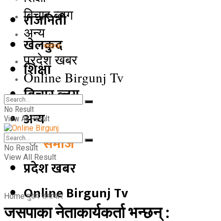
बिचार ब्लग
राजनिती
अन्य
खेलकुद
समाज
प्रदेश खबर
शिक्षा
Online Birgunj Tv
बिचार ब्लग
No Result
अन्य
View All Result
समाज
No Result
View All Result
प्रदेश खबर
Online Birgunj Tv
Home
मुख्य समाचार
जसपाका नेताकार्यकर्ता भन्छन् :