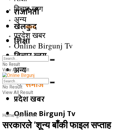
बिचार ब्लग
राजनिती
अन्य
खेलकुद
समाज
प्रदेश खबर
शिक्षा
Online Birgunj Tv
बिचार ब्लग
No Result
अन्य
View All Result
समाज
No Result
View All Result
प्रदेश खबर
Online Birgunj Tv
Home
मुख्य समाचार
सरकारले ‘शून्य बाँकी फाइल सप्ताह