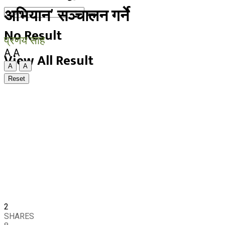
अभियान’ सञ्चालन गर्ने
No Result
प्रणय साह
A
A
View All Result
A
A
Reset
2
SHARES