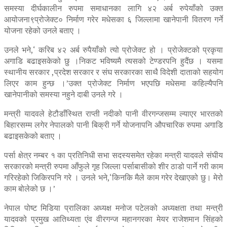
समस्या दीर्घकालीन रुपमा समाधानका लागि ४२ अर्ब रुपेयाँको उक्त
आयोजना९प्रोजेक्ट० निर्माण गरेर मधेसका ६ जिल्लामा खानेपानी वितरण गर्ने
योजना रहेको उनले बताए ।
उनले भने,‘ करिब ४२ अर्ब रुपैयाँको त्यो प्रोजेक्ट हो । प्रोजेक्टको प्रकृया
अगाडि बढाइसकेको छु ।निकट भविष्यमै त्यसको टेण्डरपनि हुदैंछ । यसमा
स्थानीय सरकार ,प्रदेश सरकार र संघ सरकारका साथै विदेशी दाताको सहयोग
लिएर काम हुन्छ ।’उक्त प्रोजेक्ट निर्माण भएपछि मधेसमा कहिल्यैपनि
खानेपानीको समस्या नहुने दाबी उनले गरे ।
मन्त्री यादवले हेटौडाँस्थित राप्ती नदीको पानी वीरगन्जसम्म ल्याएर भारतको
बिहारसम्म लगेर नेपालको पानी बिक्री गर्ने योजनापनि औपचारिक रुपमा अगाडि
बढाइसकेको बताए ।
पर्सा क्षेत्र नम्बर १ का प्रतिनिधी सभा सदस्यसमेत रहेका मन्त्री यादवले संघीय
सरकारको मन्त्री रुपमा आँफुले गृह जिल्ला पर्साबासीको शीर ठाडो पार्ने गरी काम
गरिरहेको जिकिरपनि गरे । उनले भने,‘किनकि मैले काम गरेर देखाएको छु। मेरो
काम बोलेको छ ।’
नेपाल पोष्ट मिडिया प्रालिका अध्यक्ष मनोज पटेलको अध्यक्षता तथा मन्त्री
यादवको प्रमुख आतिथ्यता एंव वीरगन्ज महानगरका मेयर राजेशमान सिंहको