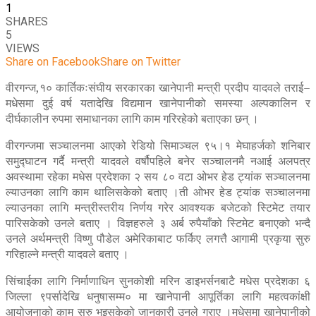
1
SHARES
5
VIEWS
Share on Facebook
Share on Twitter
वीरगन्ज,१० कार्तिकःसंघीय सरकारका खानेपानी मन्त्री प्रदीप यादवले तराई–
मधेसमा दुई वर्ष यतादेखि विद्यमान खानेपानीको समस्या अल्पकालिन र
दीर्घकालीन रुपमा समाधानका लागि काम गरिरहेको बताएका छन् ।
वीरगन्जमा सञ्चालनमा आएको रेडियो सिमाञ्चल ९५।१ मेघाहर्जको शनिबार
समुद्घाटन गर्दै मन्त्री यादवले वर्षौपहिले बनेर सञ्चालनमै नआई अलपत्र
अवस्थामा रहेका मधेस प्रदेशका २ सय ८० वटा ओभर हेड ट्यांक सञ्चालनमा
ल्याउनका लागि काम थालिसकेको बताए ।ती ओभर हेड ट्यांक सञ्चालनमा
ल्याउनका लागि मन्त्रीस्तरीय निर्णय गरेर आवश्यक बजेटको स्टिमेट तयार
पारिसकेको उनले बताए । विज्ञहरुले ३ अर्ब रुपैयाँको स्टिमेट बनाएको भन्दै
उनले अर्थमन्त्री विष्णु पौडेल अमेरिकाबाट फर्किए लगत्तै आगामी प्रकृया सुरु
गरिहाल्ने मन्त्री यादवले बताए ।
सिंचाईका लागि निर्माणाधिन सुनकोशी मरिन डाइभर्सनबाटै मधेस प्रदेशका ६
जिल्ला ९पर्सादेखि धनुषासम्म० मा खानेपानी आपूर्तिका लागि महत्वकांक्षी
आयोजनाको काम सुरु भइसकेको जानकारी उनले गराए ।मधेसमा खानेपानीको