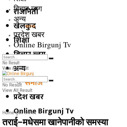
बिचार ब्लग
राजनिती
अन्य
खेलकुद
समाज
प्रदेश खबर
शिक्षा
Online Birgunj Tv
बिचार ब्लग
No Result
अन्य
View All Result
समाज
No Result
View All Result
प्रदेश खबर
Online Birgunj Tv
Home
मुख्य समाचार
तराई–मधेसमा खानेपानीको समस्या