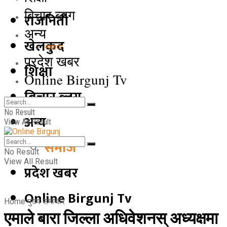
बिचार ब्लग
राजनिती
अन्य
खेलकुद
समाज
प्रदेश खबर
शिक्षा
Online Birgunj Tv
बिचार ब्लग
No Result
अन्य
View All Result
समाज
No Result
View All Result
प्रदेश खबर
Online Birgunj Tv
Home
मुख्य समाचार
एमाले बारा जिल्ला अधिवेशनस् अध्यक्षमा