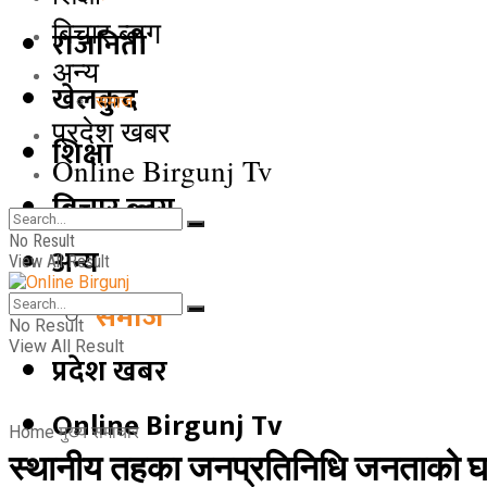
बिचार ब्लग
राजनिती
अन्य
खेलकुद
समाज
प्रदेश खबर
शिक्षा
Online Birgunj Tv
बिचार ब्लग
No Result
अन्य
View All Result
समाज
No Result
View All Result
प्रदेश खबर
Online Birgunj Tv
Home
मुख्य समाचार
स्थानीय तहका जनप्रतिनिधि जनताको घरदैल