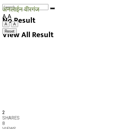
अनलाईन वीरगंज
A
A
No Result
A
A
View All Result
Reset
2
SHARES
8
VIEWS