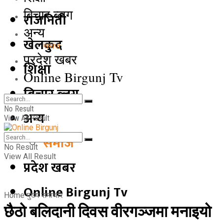
बिचार ब्लग
राजनिती
अन्य
खेलकुद
समाज
प्रदेश खबर
शिक्षा
Online Birgunj Tv
बिचार ब्लग
No Result
अन्य
View All Result
समाज
No Result
View All Result
प्रदेश खबर
Online Birgunj Tv
Home
मुख्य समाचार
छैठो बलिदानी दिवस वीरगञ्जमा मनाइयो