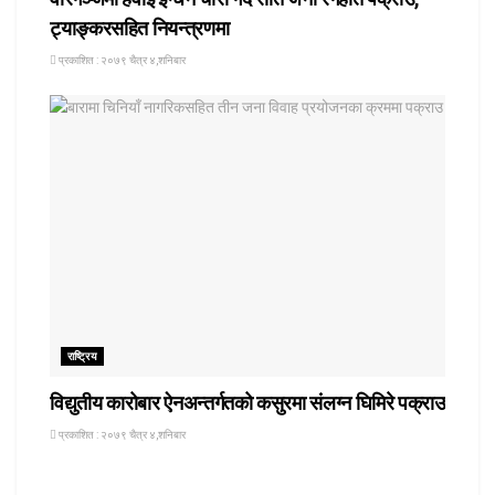
ट्याङ्करसहित नियन्त्रणमा
प्रकाशित : २०७९ चैत्र ४,शनिबार
राष्ट्रिय
विद्युतीय कारोबार ऐनअन्तर्गतको कसुरमा संलग्न घिमिरे पक्राउ
प्रकाशित : २०७९ चैत्र ४,शनिबार