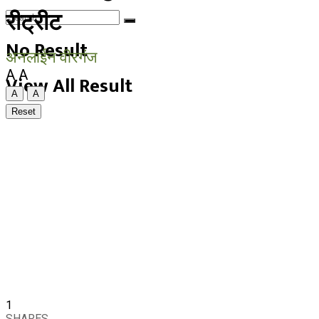
रीट्रीट
No Result
अनलाईन वीरगंज
A
A
View All Result
A
A
Reset
1
SHARES