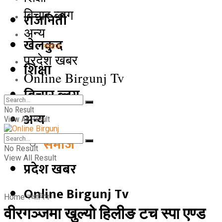
बिचार ब्लग
राजनिती
अन्य
खेलकुद
समाज
प्रदेश खबर
शिक्षा
Online Birgunj Tv
बिचार ब्लग
No Result
अन्य
View All Result
समाज
No Result
View All Result
प्रदेश खबर
Online Birgunj Tv
Home
स्थानिय
वीरगञ्जमा खुल्यो हिलीङ टच स्पा एण्ड