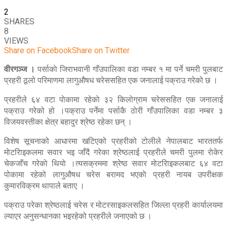
2
SHARES
8
VIEWS
Share on Facebook
Share on Twitter
वीरगञ्ज ।
पर्साकाे जिराभवानी गाँउपालिका वडा नम्बर १ मा पर्ने चमरी पुलबाट
प्रहरी ठूलो परिमाणमा लागुऔषध चरेससहित एक जनालाई पक्राउ गरेको छ ।
प्रहरीले ६४ वटा पाेकामा रहेकाे ३२ किलोग्राम चरेससहित एक जनालाई
पक्राउ गरेको हो ।पक्राउ पर्नेमा पर्साकै ठाेरी गाँउपालिका वडा नम्बर ३
विजयवस्तीका क्षेत्र बहादुर श्रेष्ठ रहेका छन् ।
विशेष सूचनाको आधारमा खटिएको प्रहरीको टोलीले नेपालबाट भारततर्फ
माेटरिाइकलमा सवार भइ जाँदै गरेका श्रेष्ठलाई प्रहरीले चमरी पुलमा राेकेर
चेकजाँच गरेकाे थियाे ।त्यसक्रममा श्रेष्ठ सवार माेटरिाइकलबाट ६४ वटा
पोकामा रहेको लागुऔषध चरेस बरामद भएकाे प्रहरी नायब उपरीक्षक
कुमारविक्रम थापाले बताए ।
पक्राउ परेका श्रेष्ठलाई चरेस र मोटरसाइकलसहित जिल्ला प्रहरी कार्यालयमा
ल्याएर अनुसन्धानका भइरहेको प्रहरीले जनाएको छ ।