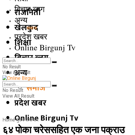
बिचार ब्लग
राजनिती
अन्य
खेलकुद
समाज
प्रदेश खबर
शिक्षा
Online Birgunj Tv
बिचार ब्लग
No Result
अन्य
View All Result
समाज
No Result
View All Result
प्रदेश खबर
Online Birgunj Tv
Home
मुख्य समाचार
६४ पाेका चरेससहित एक जना पक्राउ