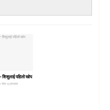
– शिशुलाई पहिलो खोप
 जेष्ठ २३,मंगलवार